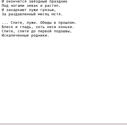
И окончится звёздный праздник

Под ногами зевак и растяп.

И захаркают лужи грязью,

За раздавленный месяц мстя.

... Спите, лужи. Обиды в прошлом.

Блеск и гладь, хоть неси коньки.

Спите, спите до первой подошвы,
