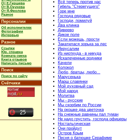
Всё теперь против нас
От Е.Гиршева
Гибель "Стерегущего"
От В.Окунева
От Я.Фролова
Горе мне
Разное
Господа рядовые
Господи, помилуй
Персоналии
Два клинка
Об исполнителях
Дивеево
Фотографии
Дикое поле
Интервью
Если можешь, прости
Разное
Закатилася зорька за лес
Ссылки
Иерусалим
Юр. справка
Из ниоткуда - в никуда
Комната смеха
Искалеченные родники
Книга отзывов
Качели
Написать письмо
Колокол
Поиск
Любо, братцы, любо...
Поиск по сайту
Марусенька
Марш славянки
Счётчики
Мой духовный сад
Мой народ
Молитва
Мы - русские
Мы скорбим по России
На окошке два цветочка
На снежные равнины пал туман
Не надо грустить, господа офицеры
Ностальгическая
Они пройдут
Остров Крым
Песня о батюшке Серафиме