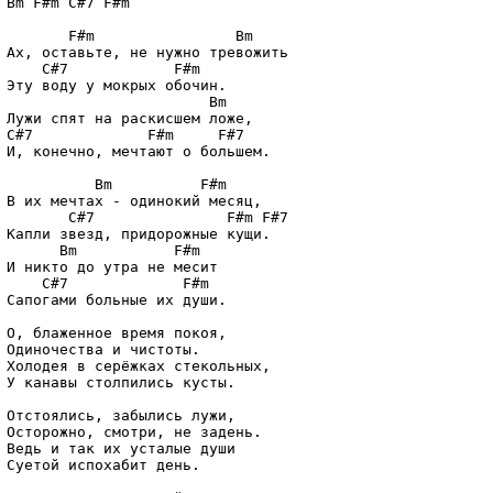
Bm F#m C#7 F#m

       F#m                Bm

Ах, оставьте, не нужно тревожить

    C#7            F#m

Эту воду у мокрых обочин.

                       Bm

Лужи спят на раскисшем ложе,

C#7             F#m     F#7

И, конечно, мечтают о большем.

          Bm          F#m

В их мечтах - одинокий месяц,

       C#7               F#m F#7

Капли звезд, придорожные кущи.

      Bm           F#m

И никто до утра не месит

    C#7             F#m

Сапогами больные их души.

О, блаженное время покоя,

Одиночества и чистоты.

Холодея в серёжках стекольных,

У канавы столпились кусты.

Отстоялись, забылись лужи,

Осторожно, смотри, не задень.

Ведь и так их усталые души

Суетой испохабит день.
