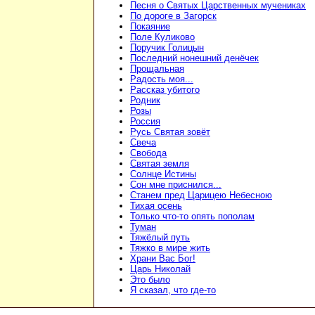
Песня о Святых Царственных мучениках
По дороге в Загорск
Покаяние
Поле Куликово
Поручик Голицын
Последний нонешний денёчек
Прощальная
Радость моя...
Рассказ убитого
Родник
Розы
Россия
Русь Святая зовёт
Свеча
Свобода
Святая земля
Солнце Истины
Сон мне приснился...
Станем пред Царицею Небесною
Тихая осень
Только что-то опять пополам
Туман
Тяжёлый путь
Тяжко в мире жить
Храни Вас Бог!
Царь Николай
Это было
Я сказал, что где-то