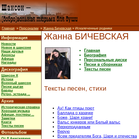
Главная
»
Персоналии
»
Жанна Бичевская
» Искалеченные родники
Жанна БИЧЕВСКАЯ
Информация
Новости
Новое в шансоне
Главная
Наши друзья
Биография
Анонсы
Афиша
Персональные диски
Награды
Песни в сборниках
Тексты песен
Дискография
Шансон X
Истоки
Военный шансон
Песни цыган
Тексты песен, стихи
Барды
Ретро, эстрада ...
Архив
Историческая справка
Ах! Как птицы поют
Хорошая музыка
Баллада о казачке
Афиши, постеры ...
Боже, Царя храни!
Заметки
Вальс юнкеров или Белый вальс
Книги
Тексты песен
Верноподданным
Верую
Фотоальбом
Всем предателям Бога, Царя и отечества
От Д.Анискевича