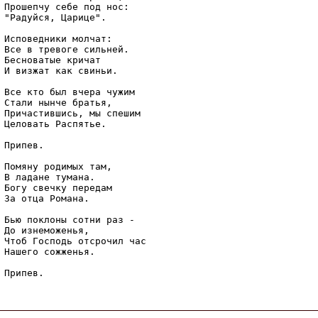
Прошепчу себе под нос:

"Радуйся, Царице".

Исповедники молчат:

Все в тревоге сильней.

Бесноватые кричат

И визжат как свиньи.

Все кто был вчера чужим

Стали нынче братья,

Причастившись, мы спешим

Целовать Распятье.

Припев.

Помяну родимых там,

В ладане тумана.

Богу свечку передам

За отца Романа.

Бью поклоны сотни раз -

До изнеможенья,

Чтоб Господь отсрочил час

Нашего сожженья.
