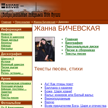
Главная
»
Персоналии
»
Жанна Бичевская
» Дивеево
Жанна БИЧЕВСКАЯ
Информация
Новости
Новое в шансоне
Главная
Наши друзья
Биография
Анонсы
Афиша
Персональные диски
Награды
Песни в сборниках
Тексты песен
Дискография
Шансон X
Истоки
Военный шансон
Песни цыган
Тексты песен, стихи
Барды
Ретро, эстрада ...
Архив
Историческая справка
Ах! Как птицы поют
Хорошая музыка
Баллада о казачке
Афиши, постеры ...
Боже, Царя храни!
Заметки
Вальс юнкеров или Белый вальс
Книги
Тексты песен
Верноподданным
Верую
Фотоальбом
Всем предателям Бога, Царя и отечества
От Д.Анискевича