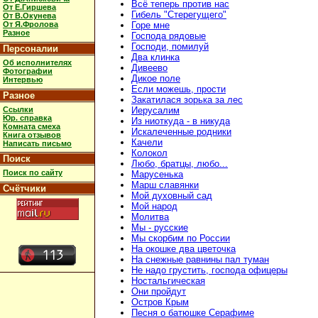
Всё теперь против нас
От Е.Гиршева
Гибель "Стерегущего"
От В.Окунева
От Я.Фролова
Горе мне
Разное
Господа рядовые
Господи, помилуй
Персоналии
Два клинка
Об исполнителях
Дивеево
Фотографии
Дикое поле
Интервью
Если можешь, прости
Разное
Закатилася зорька за лес
Ссылки
Иерусалим
Юр. справка
Из ниоткуда - в никуда
Комната смеха
Искалеченные родники
Книга отзывов
Качели
Написать письмо
Колокол
Поиск
Любо, братцы, любо...
Поиск по сайту
Марусенька
Марш славянки
Счётчики
Мой духовный сад
Мой народ
Молитва
Мы - русские
Мы скорбим по России
На окошке два цветочка
На снежные равнины пал туман
Не надо грустить, господа офицеры
Ностальгическая
Они пройдут
Остров Крым
Песня о батюшке Серафиме