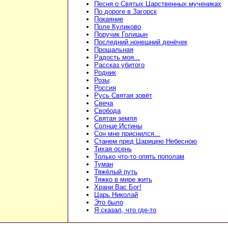
Песня о Святых Царственных мучениках
По дороге в Загорск
Покаяние
Поле Куликово
Поручик Голицын
Последний нонешний денёчек
Прощальная
Радость моя...
Рассказ убитого
Родник
Розы
Россия
Русь Святая зовёт
Свеча
Свобода
Святая земля
Солнце Истины
Сон мне приснился...
Станем пред Царицею Небесною
Тихая осень
Только что-то опять пополам
Туман
Тяжёлый путь
Тяжко в мире жить
Храни Вас Бог!
Царь Николай
Это было
Я сказал, что где-то