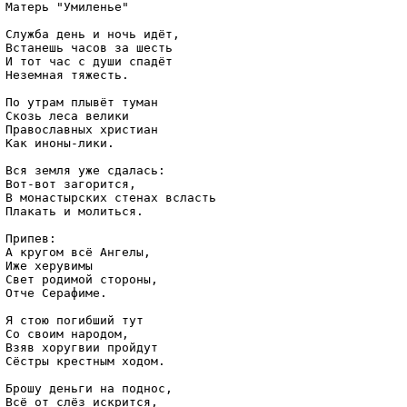
Матерь "Умиленье"

Служба день и ночь идёт,

Встанешь часов за шесть

И тот час с души спадёт

Неземная тяжесть.

По утрам плывёт туман

Скозь леса велики

Православных христиан

Как иноны-лики.

Вся земля уже сдалась:

Вот-вот загорится,

В монастырских стенах всласть

Плакать и молиться.

Припев:

А кругом всё Ангелы,

Иже херувимы

Свет родимой стороны,

Отче Серафиме.

Я стою погибший тут

Со своим народом,

Взяв хоругвии пройдут

Сёстры крестным ходом.

Брошу деньги на поднос,

Всё от слёз искрится,
