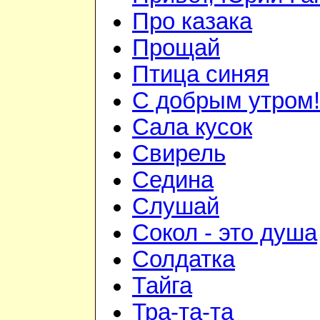
Про казака
Прощай
Птица синяя
С добрым утром!
Сала кусок
Свирель
Седина
Слушай
Сокол - это душа
Солдатка
Тайга
Тра-та-та