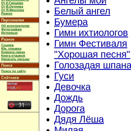
Ангелы мои
От Е.Гиршева
От В.Окунева
Белый ангел
От Я.Фролова
Разное
Бумера
Персоналии
Об исполнителях
Фотографии
Гимн ихтиологов
Интервью
Разное
Гимн Фестиваля
Ссылки
Юр. справка
"Хорошая песня"
Комната смеха
Книга отзывов
Написать письмо
Голозадая шпан
Поиск
Поиск по сайту
Гуси
Счётчики
Девочка
Дождь
Дорога
Дядя Лёша
Милая