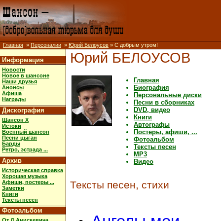
Главная
»
Персоналии
»
Юрий Белоусов
» С добрым утром!
Юрий БЕЛОУСОВ
Информация
Новости
Новое в шансоне
Главная
Наши друзья
Биография
Анонсы
Афиша
Персональные диски
Награды
Песни в сборниках
DVD, видео
Дискография
Книги
Шансон X
Автографы
Истоки
Постеры, афиши, ...
Военный шансон
Песни цыган
Фотоальбом
Барды
Тексты песен
Ретро, эстрада ...
MP3
Архив
Видео
Историческая справка
Хорошая музыка
Афиши, постеры ...
Тексты песен, стихи
Заметки
Книги
Тексты песен
Фотоальбом
От Д.Анискевича