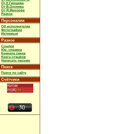
От Е.Гиршева
От В.Окунева
От Я.Фролова
Разное
Персоналии
Об исполнителях
Фотографии
Интервью
Разное
Ссылки
Юр. справка
Комната смеха
Книга отзывов
Написать письмо
Поиск
Поиск по сайту
Счётчики