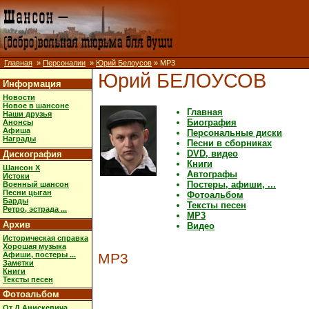
Главная
»
Персоналии
»
Юрий Белоусов
» MP3
Юрий БЕЛОУСОВ
Информация
Новости
Новое в шансоне
Главная
Наши друзья
Биография
Анонсы
Афиша
Персональные диски
Награды
Песни в сборниках
DVD, видео
Дискография
Книги
Шансон X
Автографы
Истоки
Постеры, афиши, ...
Военный шансон
Песни цыган
Фотоальбом
Барды
Тексты песен
Ретро, эстрада ...
MP3
Архив
Видео
Историческая справка
Хорошая музыка
Афиши, постеры ...
MP3
Заметки
Книги
Тексты песен
Фотоальбом
От Д.Анискевича