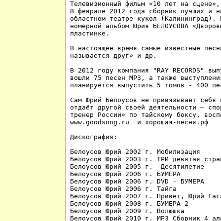
Телевизионный фильм «10 лет на сцене»,
В феврале 2012 года сборник лучших и н
областном театре кукол (Калининград). 
номерной альбом Юрия БЕЛОУСОВА «Дворов
пластинке.

В настоящее время самые известные песн
называется друг» и др.

В 2012 году компания "RAY RECORDS" вып
вошли 75 песен МР3, а также выступлени
планируется выпустить 5 томов - 400 пе
Сам Юрий Белоусов не привязывает себя 
отдаёт другой своей деятельности – спо
тренер России» по тайскому боксу, восп
www.goodsong.ru  и хорошая-песня.рф 

Дискография:

Белоусов Юрий 2002 г. Мобилизация

Белоусов Юрий 2003 г. ТРИ девятая стран
Белоусов Юрий 2005 г.  Десятилетие

Белоусов Юрий 2006 г. БУМЕРА

Белоусов Юрий 2006 г. DVD - БУМЕРА

Белоусов Юрий 2006 г. Тайга

Белоусов Юрий 2007 г. Привет, Юрий Гага
Белоусов Юрий 2008 г. БУМЕРА-2

Белоусов Юрий 2009 г. Волюшка

Белоусов Юрий 2010 г. МР3 Сборник 4 аль