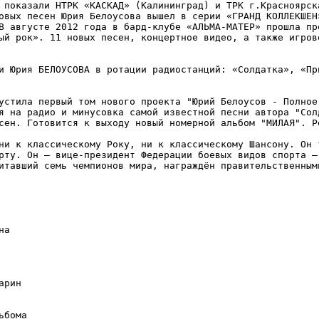
 показали НТРК «КАСКАД» (Калининград) и ТРК г.Красноярска
овых песен Юрия Белоусова вышел в серии «ГРАНД КОЛЛЕКШЕН
В августе 2012 года в бард-клубе «АЛЬМА-МАТЕР» прошла пр
ый рок». 11 новых песен, концертное видео, а также игров
и Юрия БЕЛОУСОВА в ротации радиостанций: «Солдатка», «Пр
устила первый том нового проекта "Юрий Белоусов - Полное
я на радио и минусовка самой известной песни автора "Сол
сен. Готовится к выходу новый номерной альбом "МИЛАЯ". Р
ни к классическому Року, ни к классическому Шансону. Он 
рту. Он – вице-президент Федерации боевых видов спорта –
итавший семь чемпионов мира, награждён правительственным
а

рин

бома
