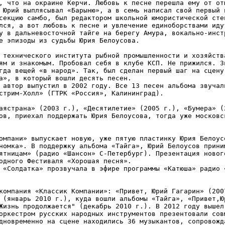
, что на окраине Керчи. Любовь к песне перешла ему от от
 Юрий выплясывал «Барыню», а в семь написал свой первый н
секцию самбо, был редактором школьной юмористической сте
лся, а вот любовь к песне и увлечение единоборствами иду
у в дальневосточной тайге на берегу Амура, вокально-инст
е эпизоды из судьбы Юрия Белоусова. 

 технического института рыбной промышленности и хозяйств
ям и знакомым. Пробовал себя в клубе КСП. Не прижился. З
гда вещей «в народ». Так, был сделан первый шаг на сцену
а», в который вошли десять песен. 

 автор выпустил в 2002 году. Все 13 песен альбома звучал
стрим-Холл» (ГТРК «Россия», Калининград).

аястрана» (2003 г.), «Десятилетие» (2005 г.), «Бумера» (
ов, приехал поддержать Юрия Белоусова, тогда уже московс
омпани» выпускает новую, уже пятую пластинку Юрия Белоус
номка». В поддержку альбома «Тайга», Юрий Белоусов прини
ятницам» (радио «Шансон» С-Петербург). Презентация новог
одного Фестиваля «Хорошая песня». 

 «Солдатка» прозвучала в эфире программы «Катюша» радио 
компания «Классик Компании»: «Привет, Юрий Гагарин» (200
 (январь 2010 г.), куда вошли альбомы «Тайга», «Привет,Ю
Жизнь продолжается" (декабрь 2010 г.). В 2012 году вышел
оркестром русских народных инструментов презентовали сов
дновременно на сцене находились 36 музыкантов, сопровожд