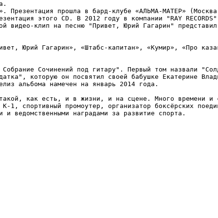
.

». Презентация прошла в бард-клубе «АЛЬМА-МАТЕР» (Москва)
езентация этого CD. В 2012 году в компании "RAY RECORDS" 
ой видео-клип на песню "Привет, Юрий Гагарин" представил 
ивет, Юрий Гагарин», «Штабс-капитан», «Кумир», «Про казак
 Собрание Сочинений под гитару". Первый том назвали "Солд
датка", которую он посвятил своей бабушке Екатерине Влади
елиз альбома намечен на январь 2014 года. 

такой, как есть, и в жизни, и на сцене. Много времени и с
 К-1, спортивный промоутер, организатор боксёрских поедин
и и ведомственными наградами за развитие спорта.
