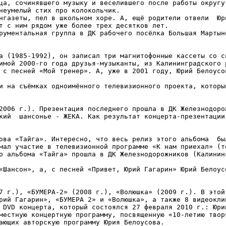
ца, сочинявшего музыку и веселившего после работы округу 
еумелый стих про колокольчик.

нгазеты, пел в школьном хоре. А, ещё родители отвели  Юри
т с ним рядом уже более трех десятков лет.

рументальная группа в ДК рабочего посёлка Большая Мартыно
а (1985-1992), он записал три магнитофонные кассеты со св
имой 2000-го года друзья-музыканты, из Калининградского р
 с песней «Мой тренер». А, уже в 2001 году, Юрий Белоусов
и на съёмках одноимённого телевизионного проекта, который
2006 г.). Презентация последнего прошла в ДК Железнодорож
кий  шансонье - ЖЕКА. Как результат концерта-презентации,
ова «Тайга». Интересно, что весь релиз этого альбома  был
мал участие в телевизионной программе «К нам приехал» (те
о альбома «Тайга» прошла в ДК Железнодорожников (Калининг
«Шансон», а, с песней «Привет, Юрий Гагарин» Юрий Белоусо
7 г.), «БУМЕРА-2» (2008 г.), «Волюшка» (2009 г.). В этой 
рий Гагарин», «БУМЕРА 2» и «Волюшка», а также 8 видеоклип
 DVD концерта, который состоялся 27 февраля 2010 г.: Юрий
местную концертную программу, посвященную «10-летию творч
ающих авторскую программу Юрия Белоусова.
