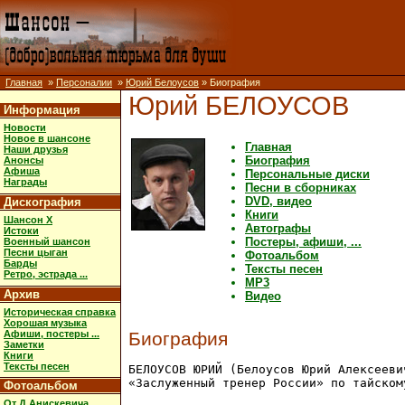
Главная
»
Персоналии
»
Юрий Белоусов
» Биография
Юрий БЕЛОУСОВ
Информация
Новости
Новое в шансоне
Главная
Наши друзья
Биография
Анонсы
Афиша
Персональные диски
Награды
Песни в сборниках
DVD, видео
Дискография
Книги
Шансон X
Автографы
Истоки
Постеры, афиши, ...
Военный шансон
Песни цыган
Фотоальбом
Барды
Тексты песен
Ретро, эстрада ...
MP3
Архив
Видео
Историческая справка
Хорошая музыка
Афиши, постеры ...
Биография
Заметки
Книги
Тексты песен
БЕЛОУСОВ ЮРИЙ (Белоусов Юрий Алексееви
«Заслуженный тренер России» по тайском
Фотоальбом
От Д.Анискевича