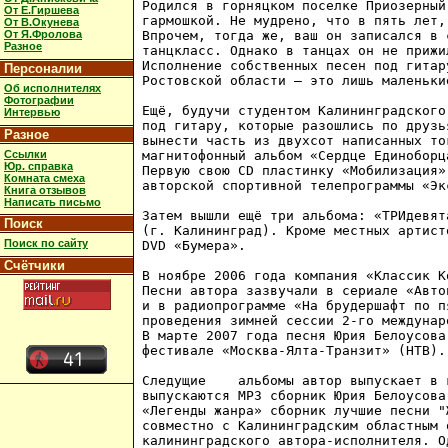
Родился в горняцком поселке Приозерный
От Е.Гиршева
гармошкой. Не мудрено, что в пять лет,
От В.Окунева
От Я.Фролова
Впрочем, тогда же, ваш он записался в 
Разное
танцкласс. Однако в танцах он не прижи
Исполнение собственных песен под гитар
Персоналии
Ростовской области – это лишь маленьки
Об исполнителях
Фотографии
Ещё, будучи студентом Калининградского
Интервью
под гитару, которые разошлись по друзь
Разное
вынести часть из двухсот написанных то
Ссылки
магнитофонный альбом «Сердце Единоборц
Юр. справка
Первую свою CD пластинку «Мобилизация»
Комната смеха
авторской спортивной телепрограммы «Эк
Книга отзывов
Написать письмо
Затем вышли ещё три альбома: «ТРИдевят
Поиск
(г. Калининград). Кроме местных артист
Поиск по сайту
DVD «Бумера».

Счётчики
В ноябре 2006 года компания «Классик К
Песни автора зазвучали в сериале «Авто
и в радиопрограмме «На брудершафт по п
проведения зимней сессии 2-го междунар
В марте 2007 года песня Юрия Белоусова
фестивале «Москва-Ялта-Транзит» (НТВ).

Следущие    альбомы автор выпускает в 
выпускаются МР3 сборник Юрия Белоусова
«Легенды жанра» сборник лучшие песни "
совместно с Калининградским областным 
калининградского автора-исполнителя. О