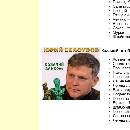
Привет, 
Сала кус
Прощай
Птица си
Чеканю п
Волюшка
Сокол - 
Мурка
Штабс-ка
Казачий альбо
Ковыли м
Солдатка 
Про казак
Нательны
Пересвет
Да, на н
Легенда о
Вот и род
Подъесау
Ворон не 
Бунтарь-
Штабс-кап
Пересвет 
Да, на не
Легенда 