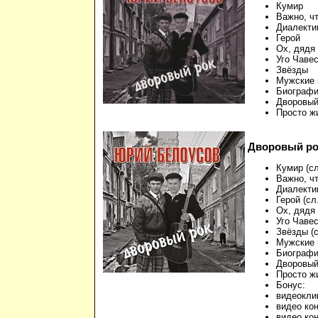
Кумир
Важно, ч
Диалекти
Герой
Ох, дядя
Уго Чаве
Звёзды
Мужские 
Биограф
Дворовый
Просто ж
Дворовый рок 
Кумир (с
Важно, ч
Диалектик
Герой (сл
Ох, дядя
Уго Чавес
Звёзды (
Мужские 
Биографи
Дворовый
Просто ж
Бонус:
видеокли
видео ко
видео ко