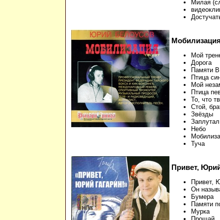
Милая (с
видеокли
Достучат
Мобилизаци
Мой трен
Дорога
Памяти В
Птица си
Мой неза
Птица пе
То, что т
Стой, бра
Звёзды
Заплутал
Небо
Мобилиза
Туча
Привет, Юрий 
Привет, 
Он назыв
Бумера
Памяти п
Мурка
Прощай