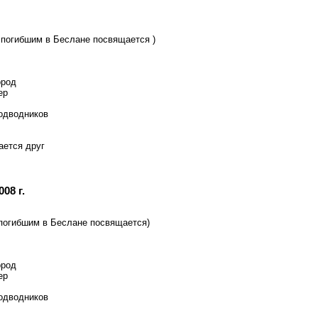
 погибшим в Беслане посвящается )
ород
ер
одводников
ается друг
008 г.
погибшим в Беслане посвящается)
ород
ер
одводников