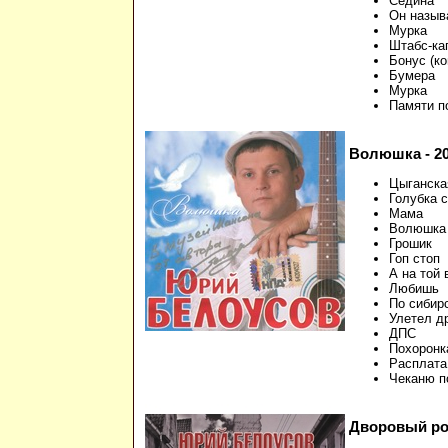
Седина
Он назыв
Мурка
Штабс-ка
Бонус (ко
Бумера
Мурка
Памяти п
Волюшка - 20
Цыганска
Голубка 
Мама
Волюшка
Грошик
Гоп стоп
А на той 
Любишь
По сибир
Улетел д
ДПС
Похоронк
Расплата
Чеканю п
Дворовый рок 