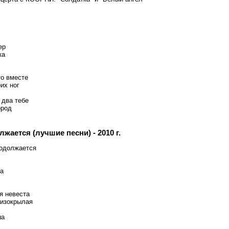
ер
ка
то вместе
их ног
 два тебе
ород
жается (лучшие песни) - 2010 г.
одолжается
ка
я невеста
сизокрылая
ша