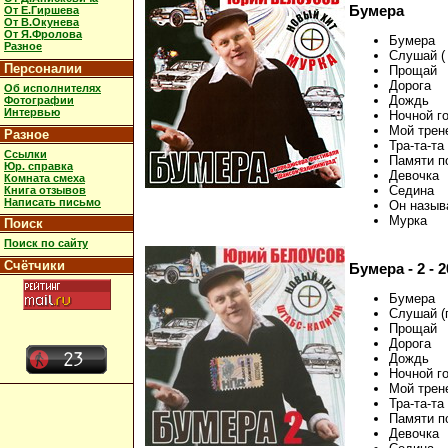
Бумера
От Е.Гиршева
От В.Окунева
От Я.Фролова
Бумера
Разное
Слушай (
Персоналии
Прощай
Дорога
Об исполнителях
Дождь
Фотографии
Интервью
Ночной г
Мой трен
Разное
Тра-та-та
Ссылки
Памяти п
Юр. справка
Девочка
Комната смеха
Седина
Книга отзывов
Написать письмо
Он назыв
Мурка
Поиск
Поиск по сайту
Счётчики
Бумера - 2 - 2
Бумера
Слушай (
Прощай
Дорога
Дождь
Ночной г
Мой трен
Тра-та-та
Памяти п
Девочка