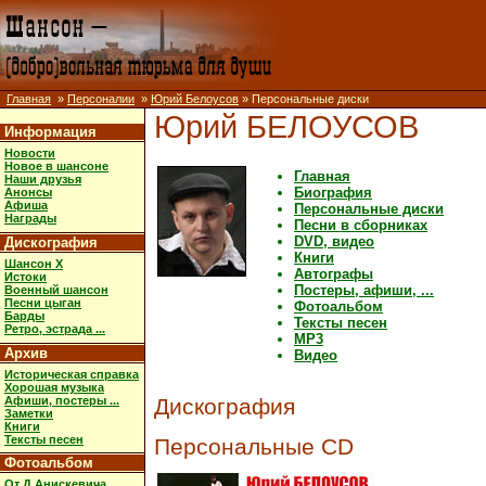
Главная
»
Персоналии
»
Юрий Белоусов
» Персональные диски
Юрий БЕЛОУСОВ
Информация
Новости
Новое в шансоне
Главная
Наши друзья
Биография
Анонсы
Афиша
Персональные диски
Награды
Песни в сборниках
DVD, видео
Дискография
Книги
Шансон X
Автографы
Истоки
Постеры, афиши, ...
Военный шансон
Песни цыган
Фотоальбом
Барды
Тексты песен
Ретро, эстрада ...
MP3
Архив
Видео
Историческая справка
Хорошая музыка
Афиши, постеры ...
Дискография
Заметки
Книги
Тексты песен
Персональные CD
Фотоальбом
От Д.Анискевича