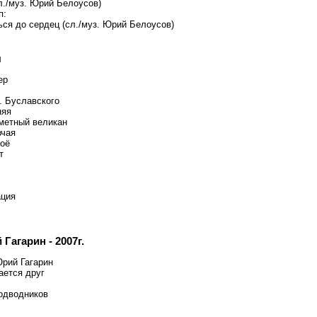
л./муз. Юрий Белоусов)
п:
ься до сердец (сл./муз. Юрий Белоусов)
я
ер
. Буславского
няя
метный великан
вчая
воё
т
ция
Гагарин - 2007г.
Юрий Гагарин
ается друг
одводников