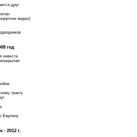
ается друг
питан
нцертное видео):
одводников
08 год
я невеста
сизокрылая
войне
скому тракту
руг
а
о Берлину
- 2012 г.