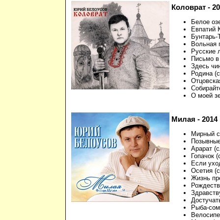
Коловрат - 20
Белое оз
Евпатий 
Бунтарь-
Вольная 
Русские 
Письмо в
Здесь чи
Родина (
Отцовска
Собирайт
О моей з
Милая - 2014 
Мирный с
Позывные
Арарат (
Гопачок (
Если ухо
Осетия (
Жизнь пр
Рождеств
Здравству
Достучат
Рыба-сом
Велосипе