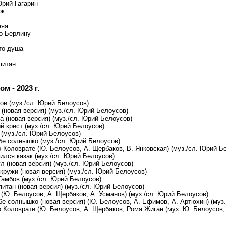
Юрий Гагарин
ок
няя
о Берлину
это душа
питан
м - 2023 г.
ои (муз./сл. Юрий Белоусов)
(новая версия) (муз./сл. Юрий Белоусов)
а (новая версия) (муз./сл. Юрий Белоусов)
й крест (муз./сл. Юрий Белоусов)
 (муз./сл. Юрий Белоусов)
ебе солнышко (муз./сл. Юрий Белоусов)
 Коловрате (Ю. Белоусов, А. Щербаков, В. Янковская) (муз./сл. Юрий Б
ился казак (муз./сл. Юрий Белоусов)
л (новая версия) (муз./сл. Юрий Белоусов)
кружи (новая версия) (муз./сл. Юрий Белоусов)
Тамбов (муз./сл. Юрий Белоусов)
итан (новая версия) (муз./сл. Юрий Белоусов)
(Ю. Белоусов, А. Щербаков, А. Усманов) (муз./сл. Юрий Белоусов)
бе солнышко (новая версия) (Ю. Белоусов, А. Ефимов, А. Артюхин) (муз
о Коловрате (Ю. Белоусов, А. Щербаков, Рома Жиган (муз. Ю. Белоусов,