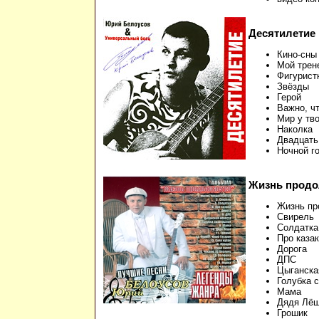
Десятилетие
Кино-сны
Мой трен
Фигурист
Звёзды
Герой
Важно, ч
Мир у тво
Наколка
Двадцать
Ночной г
Жизнь продол
Жизнь пр
Свирель
Солдатка
Про каза
Дорога
ДПС
Цыганска
Голубка 
Мама
Дядя Лё
Грошик