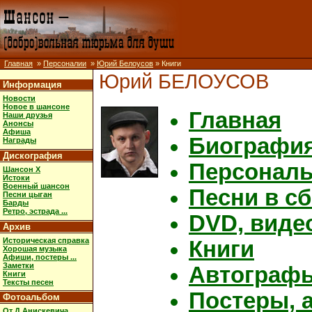
Главная
»
Персоналии
»
Юрий Белоусов
» Книги
Юрий БЕЛОУСОВ
Информация
Новости
Новое в шансоне
Главная
Наши друзья
Анонсы
Афиша
Биографи
Награды
Дискография
Персональ
Шансон X
Истоки
Военный шансон
Песни в с
Песни цыган
Барды
Ретро, эстрада ...
DVD, виде
Архив
Историческая справка
Книги
Хорошая музыка
Афиши, постеры ...
Заметки
Автограф
Книги
Тексты песен
Постеры, а
Фотоальбом
От Д.Анискевича