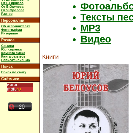
Фотоальб
От Е.Гиршева
От В.Окунева
От Я.Фролова
Тексты пе
Разное
Персоналии
MP3
Об исполнителях
Фотографии
Интервью
Видео
Разное
Ссылки
Юр. справка
Комната смеха
Книги
Книга отзывов
Написать письмо
Поиск
Поиск по сайту
Счётчики