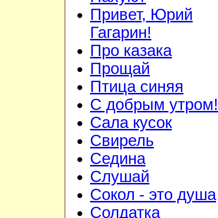
Привет, Юрий
Гагарин!
Про казака
Прощай
Птица синяя
С добрым утром!
Сала кусок
Свирель
Седина
Слушай
Сокол - это душа
Солдатка