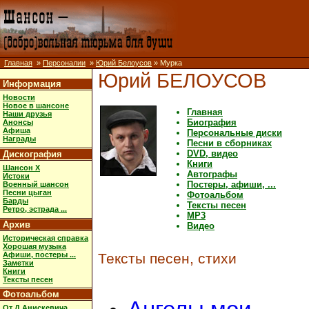
Главная
»
Персоналии
»
Юрий Белоусов
» Мурка
Юрий БЕЛОУСОВ
Информация
Новости
Новое в шансоне
Главная
Наши друзья
Биография
Анонсы
Афиша
Персональные диски
Награды
Песни в сборниках
DVD, видео
Дискография
Книги
Шансон X
Автографы
Истоки
Постеры, афиши, ...
Военный шансон
Песни цыган
Фотоальбом
Барды
Тексты песен
Ретро, эстрада ...
MP3
Архив
Видео
Историческая справка
Хорошая музыка
Афиши, постеры ...
Тексты песен, стихи
Заметки
Книги
Тексты песен
Фотоальбом
От Д.Анискевича