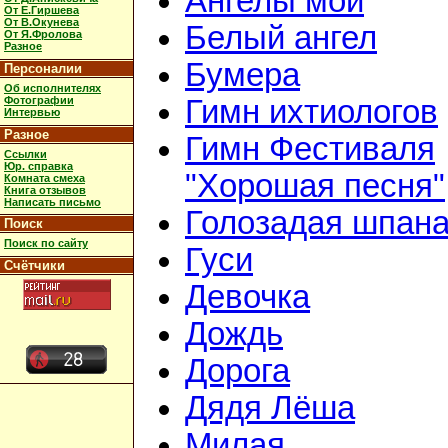
Ангелы мои
От Е.Гиршева
От В.Окунева
Белый ангел
От Я.Фролова
Разное
Бумера
Персоналии
Об исполнителях
Фотографии
Гимн ихтиологов
Интервью
Разное
Гимн Фестиваля
Ссылки
Юр. справка
"Хорошая песня"
Комната смеха
Книга отзывов
Написать письмо
Голозадая шпан
Поиск
Поиск по сайту
Гуси
Счётчики
Девочка
Дождь
Дорога
Дядя Лёша
Милая