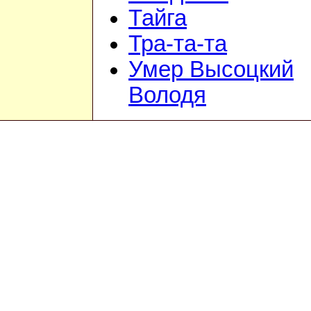
Тайга
Тра-та-та
Умер Высоцкий
Володя