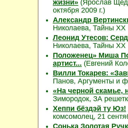
жизни»
(Ярослав Щедр
октября 2009 г.)
Александр Вертински
Николаева, Тайны XX в
Леонид Утесов: Сер
Николаева, Тайны XX в
Положенец» Миша По
артист...
(Евгений Коле
Вилли Токарев: «Зав
Панов, Аргументы и ф
«На черной скамье, 
Зимородок, ЗА решетк
Хеппи бёздэй ту Юз!
комсомолец, 21 сентя
Сонька Золотая Руч