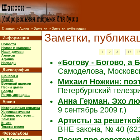
Главная
»
Архив
»
Заметки
» Заметки, публикации
Заметки, публика
Информация
Новости
Новое в шансоне
...
Наши друзья
1
2
3
17
1
Анонсы
Афиша
«Богову - Богово, а 
Награды
Самоделова, Московск
Дискография
Шансон X
Михаил Ножкин: поэт
Истоки
Военный шансон
Песни цыган
Петербургский телезри
Барды
Ретро, эстрада ...
Анна Герман. Эхо л
Архив
9 сентябрь 2009 г.)
Историческая справка
Хорошая музыка
Афиши, постеры ...
Артисты за решеткой
Заметки
Книги
Тексты песен
ВНЕ закона, № 40 (621)
Фотоальбом
Песня про советский
От Д.Анискевича