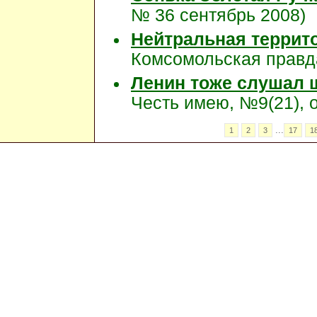
№ 36 сентябрь 2008)
Нейтральная террит
Комсомольская правда
Ленин тоже слушал 
Честь имею, №9(21), 
...
1
2
3
17
1