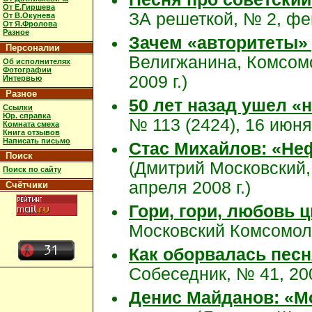
От Е.Гиршева
ЗА решеткой, № 2, фев
От В.Окунева
От Я.Фролова
Разное
Зачем «авторитеты»
Персоналии
Велигжанина, Комсом
Об исполнителях
Фотографии
2009 г.)
Интервью
Разное
50 лет назад ушел «
Ссылки
Юр. справка
№ 113 (2424), 16 июня 
Комната смеха
Книга отзывов
Написать письмо
Стас Михайлов: «Не
Поиск
(Дмитрий Московский, 
Поиск по сайту
апреля 2008 г.)
Счётчики
Гори, гори, любовь 
Московский Комсомоле
Как оборвалась пес
Собеседник, № 41, 200
Денис Майданов: «М