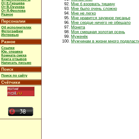
От Е.Гиршева
Мне б взорвать тишину
От В.Окунева
Мне было очень сложно
От Я.Фролова
Мне не легко
Разное
Мне нравится заумное писанье
Персоналии
Мне сердце ничего не обещало
Монета
Об исполнителях
Фотографии
Моя смешная золотая осень
Интервью
Муженёк
Мужчинам в жизни много подвласт
Разное
Ссылки
Юр. справка
Комната смеха
Книга отзывов
Написать письмо
Поиск
Поиск по сайту
Счётчики