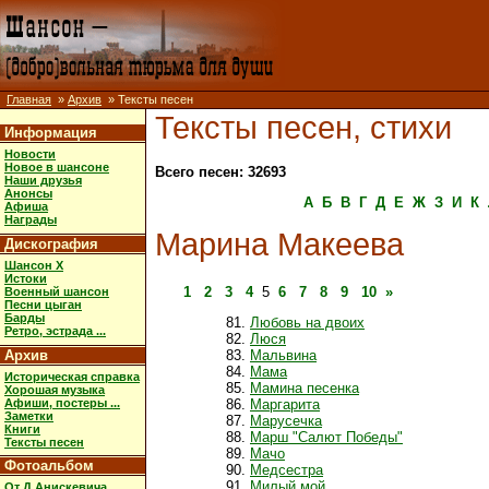
Главная
»
Архив
» Тексты песен
Тексты песен, стихи
Информация
Новости
Новое в шансоне
Всего песен: 32693
Наши друзья
Анонсы
А
Б
В
Г
Д
Е
Ж
З
И
К
Афиша
Награды
Марина Макеева
Дискография
Шансон X
Истоки
1
2
3
4
5
6
7
8
9
10
»
Военный шансон
Песни цыган
Барды
Любовь на двоих
Ретро, эстрада ...
Люся
Архив
Мальвина
Мама
Историческая справка
Мамина песенка
Хорошая музыка
Афиши, постеры ...
Маргарита
Заметки
Марусечка
Книги
Марш "Салют Победы"
Тексты песен
Мачо
Фотоальбом
Медсестра
Милый мой
От Д.Анискевича