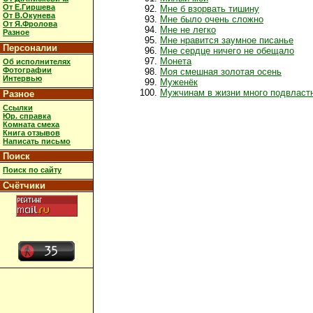
От Е.Гиршева
Мне б взорвать тишину
От В.Окунева
Мне было очень сложно
От Я.Фролова
Мне не легко
Разное
Мне нравится заумное писанье
Персоналии
Мне сердце ничего не обещало
Монета
Об исполнителях
Фотографии
Моя смешная золотая осень
Интервью
Муженёк
Мужчинам в жизни много подвласт
Разное
Ссылки
Юр. справка
Комната смеха
Книга отзывов
Написать письмо
Поиск
Поиск по сайту
Счётчики