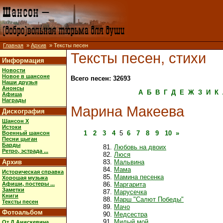
Главная
»
Архив
» Тексты песен
Тексты песен, стихи
Информация
Новости
Новое в шансоне
Всего песен: 32693
Наши друзья
Анонсы
А
Б
В
Г
Д
Е
Ж
З
И
К
Афиша
Награды
Марина Макеева
Дискография
Шансон X
Истоки
1
2
3
4
5
6
7
8
9
10
»
Военный шансон
Песни цыган
Барды
Любовь на двоих
Ретро, эстрада ...
Люся
Архив
Мальвина
Мама
Историческая справка
Мамина песенка
Хорошая музыка
Афиши, постеры ...
Маргарита
Заметки
Марусечка
Книги
Марш "Салют Победы"
Тексты песен
Мачо
Фотоальбом
Медсестра
Милый мой
От Д.Анискевича