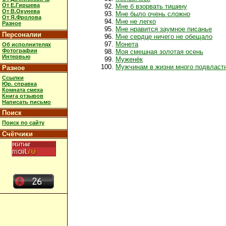
От Е.Гиршева
Мне б взорвать тишину
От В.Окунева
Мне было очень сложно
От Я.Фролова
Мне не легко
Разное
Мне нравится заумное писанье
Персоналии
Мне сердце ничего не обещало
Монета
Об исполнителях
Фотографии
Моя смешная золотая осень
Интервью
Муженёк
Мужчинам в жизни много подвласт
Разное
Ссылки
Юр. справка
Комната смеха
Книга отзывов
Написать письмо
Поиск
Поиск по сайту
Счётчики