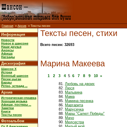
Главная
»
Архив
» Тексты песен
Тексты песен, стихи
Информация
Новости
Новое в шансоне
Всего песен: 32693
Наши друзья
Анонсы
Афиша
Награды
Марина Макеева
Дискография
Шансон X
Истоки
1
2
3
4
5
6
7
8
9
10
»
Военный шансон
Песни цыган
Барды
Любовь на двоих
Ретро, эстрада ...
Люся
Архив
Мальвина
Мама
Историческая справка
Мамина песенка
Хорошая музыка
Афиши, постеры ...
Маргарита
Заметки
Марусечка
Книги
Марш "Салют Победы"
Тексты песен
Мачо
Фотоальбом
Медсестра
Милый мой
От Д.Анискевича