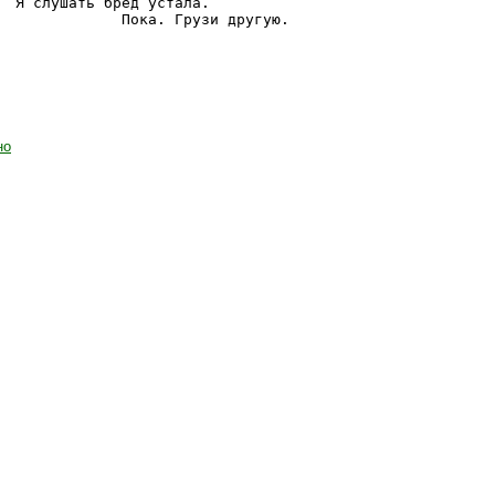
Я слушать бред устала.

но