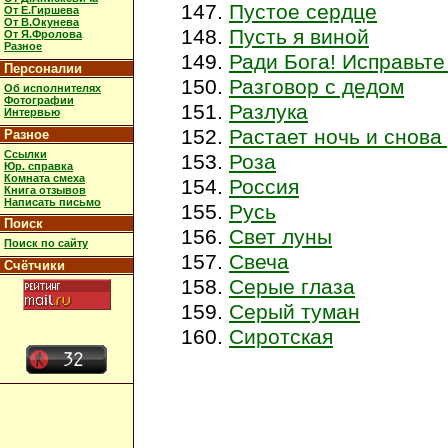
Пустое сердце
От Е.Гиршева
От В.Окунева
Пусть я виной
От Я.Фролова
Разное
Ради Бога! Исправьте
Персоналии
Разговор с дедом
Об исполнителях
Фотографии
Разлука
Интервью
Растает ночь и снова
Разное
Ссылки
Роза
Юр. справка
Комната смеха
Россия
Книга отзывов
Написать письмо
Русь
Поиск
Свет луны
Поиск по сайту
Свеча
Счётчики
Серые глаза
Серый туман
Сиротская