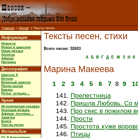
Главная
»
Архив
» Тексты песен
Тексты песен, стихи
Информация
Новости
Новое в шансоне
Всего песен: 32693
Наши друзья
Анонсы
А
Б
В
Г
Д
Е
Ж
З
И
К
Афиша
Награды
Марина Макеева
Дискография
Шансон X
Истоки
1
2
3
4
5
6
7
8
9
1
Военный шансон
Песни цыган
Барды
Ретро, эстрада ...
Прелестница
Архив
Пришла Любовь. Со м
Историческая справка
Про секс в пожилом в
Хорошая музыка
Афиши, постеры ...
Прости
Заметки
Книги
Простота хуже воров
Тексты песен
Фотоальбом
Птицы
От Д.Анискевича