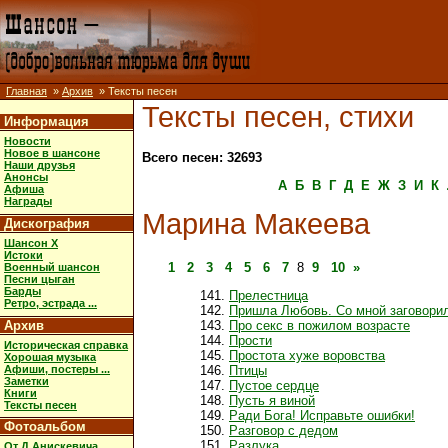
Главная
»
Архив
» Тексты песен
Тексты песен, стихи
Информация
Новости
Новое в шансоне
Всего песен: 32693
Наши друзья
Анонсы
А
Б
В
Г
Д
Е
Ж
З
И
К
Афиша
Награды
Марина Макеева
Дискография
Шансон X
Истоки
1
2
3
4
5
6
7
8
9
10
»
Военный шансон
Песни цыган
Барды
Прелестница
Ретро, эстрада ...
Пришла Любовь. Со мной заговори
Архив
Про секс в пожилом возрасте
Прости
Историческая справка
Простота хуже воровства
Хорошая музыка
Афиши, постеры ...
Птицы
Заметки
Пустое сердце
Книги
Пусть я виной
Тексты песен
Ради Бога! Исправьте ошибки!
Фотоальбом
Разговор с дедом
Разлука
От Д.Анискевича