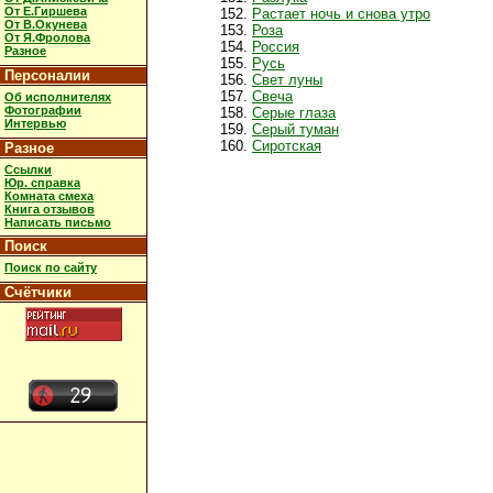
От Е.Гиршева
Растает ночь и снова утро
От В.Окунева
Роза
От Я.Фролова
Россия
Разное
Русь
Персоналии
Свет луны
Свеча
Об исполнителях
Фотографии
Серые глаза
Интервью
Серый туман
Сиротская
Разное
Ссылки
Юр. справка
Комната смеха
Книга отзывов
Написать письмо
Поиск
Поиск по сайту
Счётчики