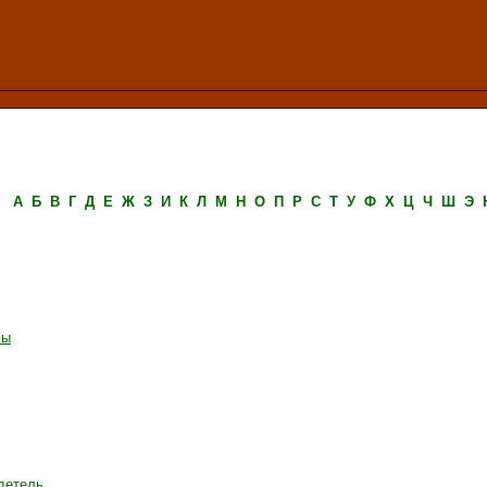
А
Б
В
Г
Д
Е
Ж
З
И
К
Л
М
Н
О
П
Р
С
Т
У
Ф
Х
Ц
Ч
Ш
Э
мы
одетель