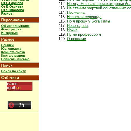
От Е.Гиршева
Не лгу. Не знаю происхожденье бо
От В.Окунева
Не станьте жертвой собственных с
От Я.Фролова
Несмеяна
Разное
Неспетая серенада
Персоналии
Но я прошу у Бога силы
Новогодняя
Об исполнителях
Фотографии
Ночка
Интервью
Ну не профессор я
О рекламе
Разное
Ссылки
Юр. справка
Комната смеха
Книга отзывов
Написать письмо
Поиск
Поиск по сайту
Счётчики