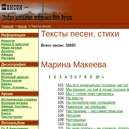
Главная
»
Архив
» Тексты песен
Тексты песен, стихи
Информация
Новости
Новое в шансоне
Всего песен: 32693
Наши друзья
Анонсы
Афиша
Награды
Марина Макеева
Дискография
Шансон X
Истоки
1
2
3
4
5
6
7
8
9
10
»
Военный шансон
Песни цыган
Барды
Мы все изначально духовно чисты!
Ретро, эстрада ...
Мы разные, но как в душе похожи 
Архив
Мы с тобою повстречались
На кресте
Историческая справка
На петербургских площадях
Хорошая музыка
Афиши, постеры ...
Наверное, не обобщаю
Заметки
Настроение – пессимистическое
Книги
Наталия
Тексты песен
Натурщица
Фотоальбом
Не гадается
Не знав порока – не узнаешь добр
От Д.Анискевича