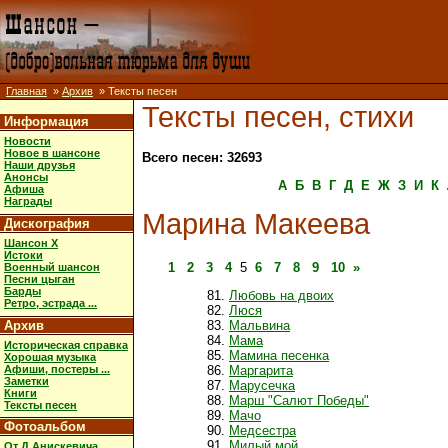
Главная
»
Архив
» Тексты песен
Тексты песен, стихи
Информация
Новости
Новое в шансоне
Всего песен: 32693
Наши друзья
Анонсы
А
Б
В
Г
Д
Е
Ж
З
И
К
Афиша
Награды
Марина Макеева
Дискография
Шансон X
Истоки
1
2
3
4
5
6
7
8
9
10
»
Военный шансон
Песни цыган
Барды
Любовь на двоих
Ретро, эстрада ...
Люся
Архив
Мальвина
Мама
Историческая справка
Мамина песенка
Хорошая музыка
Афиши, постеры ...
Маргарита
Заметки
Марусечка
Книги
Марш "Салют Победы"
Тексты песен
Мачо
Фотоальбом
Медсестра
Милый мой
От Д.Анискевича