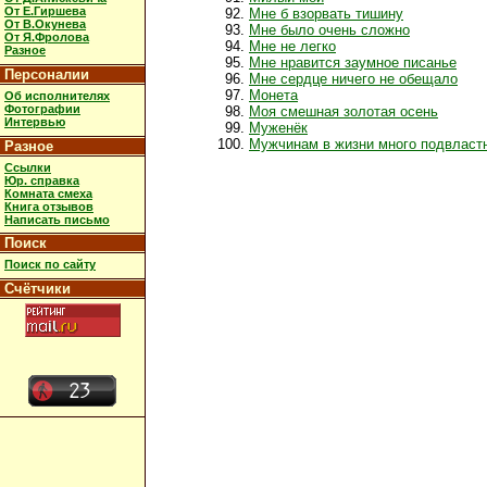
От Е.Гиршева
Мне б взорвать тишину
От В.Окунева
Мне было очень сложно
От Я.Фролова
Мне не легко
Разное
Мне нравится заумное писанье
Персоналии
Мне сердце ничего не обещало
Монета
Об исполнителях
Фотографии
Моя смешная золотая осень
Интервью
Муженёк
Мужчинам в жизни много подвласт
Разное
Ссылки
Юр. справка
Комната смеха
Книга отзывов
Написать письмо
Поиск
Поиск по сайту
Счётчики