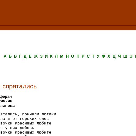
А
Б
В
Г
Д
Е
Ж
З
И
К
Л
М
Н
О
П
Р
С
Т
У
Ф
Х
Ц
Ч
Ш
Э
 спрятались
аферан
тичкин
ыганова
ятались, поникли лютики

ла я от горьких слов

вочки красивых любите

я у них любовь

вочки красивых любите
