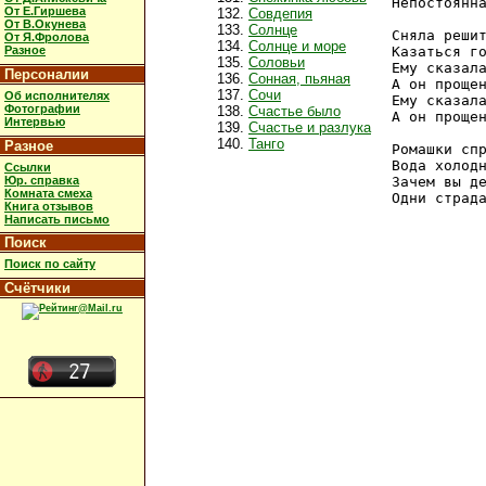
Непостоянна
От Е.Гиршева
Совдепия
От В.Окунева
Солнце
Сняла решит
От Я.Фролова
Солнце и море
Разное
Казаться го
Соловьи
Ему сказала
Персоналии
Сонная, пьяная
А он прощен
Сочи
Об исполнителях
Ему сказала
Фотографии
Счастье было
А он прощен
Интервью
Счастье и разлука
Танго
Разное
Ромашки спр
Вода холодн
Ссылки
Юр. справка
Зачем вы де
Комната смеха
Книга отзывов
Написать письмо
Поиск
Поиск по сайту
Счётчики