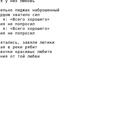
я у них любовь

ельно пиджак наброшенный

рдою хватило сил

 я: «Всего хорошего» 

ия не попросил

 я: «Всего хорошего» 

ия не попросил

ятались, завяли лютики

ая в реке рябит

вочки красивых любите
