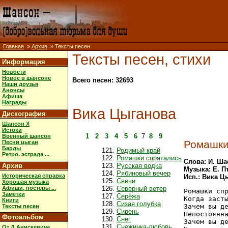
Главная
»
Архив
» Тексты песен
Тексты песен, стихи
Информация
Новости
Новое в шансоне
Всего песен: 32693
Наши друзья
Анонсы
Афиша
Награды
Вика Цыганова
Дискография
Шансон X
Истоки
1
2
3
4
5
6
7
8
9
Военный шансон
Ромашки
Песни цыган
Барды
Родимый край
Ретро, эстрада ...
Ромашки спрятались
Слова: И. Ш
Архив
Русская водка
Музыка: Е. П
Рябиновый вечер
Историческая справка
Исп.: Вика Ц
Свечи
Хорошая музыка
Афиши, постеры ...
Северный ветер
Ромашки спр
Заметки
Серёжа
Когда засты
Книги
Сизая голубка
Зачем вы де
Тексты песен
Сирень
Непостоянна
Фотоальбом
Снег
Зачем вы де
Снежинка-любовь
От Д.Анискевича