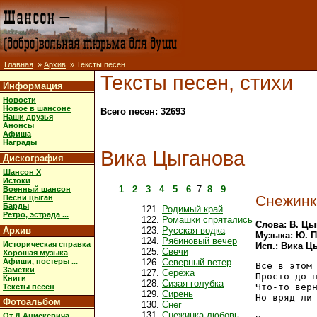
Главная
»
Архив
» Тексты песен
Тексты песен, стихи
Информация
Новости
Новое в шансоне
Всего песен: 32693
Наши друзья
Анонсы
Афиша
Награды
Вика Цыганова
Дискография
Шансон X
Истоки
1
2
3
4
5
6
7
8
9
Военный шансон
Снежинк
Песни цыган
Барды
Родимый край
Ретро, эстрада ...
Ромашки спрятались
Слова: В. Цы
Архив
Русская водка
Музыка: Ю. 
Рябиновый вечер
Историческая справка
Исп.: Вика Ц
Свечи
Хорошая музыка
Афиши, постеры ...
Северный ветер
Все в этом 
Заметки
Серёжа
Просто до п
Книги
Сизая голубка
Что-то верн
Тексты песен
Сирень
Но вряд ли 
Фотоальбом
Снег
Снежинка-любовь
От Д.Анискевича