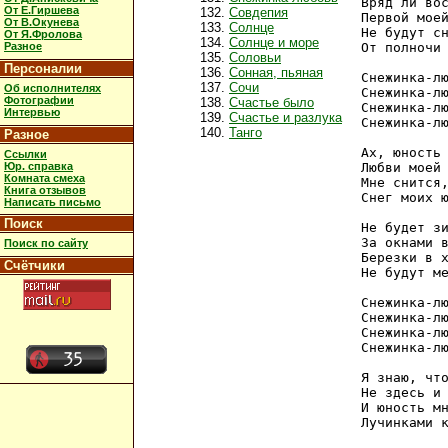
Вряд ли вос
От Е.Гиршева
Совдепия
Первой моей
От В.Окунева
Солнце
Не будут сн
От Я.Фролова
Солнце и море
Разное
От полночи 
Соловьи
Персоналии
Сонная, пьяная
Снежинка-лю
Сочи
Об исполнителях
Снежинка-лю
Фотографии
Счастье было
Снежинка-лю
Интервью
Счастье и разлука
Снежинка-лю
Танго
Разное
Ах, юность 
Ссылки
Юр. справка
Любви моей 
Комната смеха
Мне снится,
Книга отзывов
Снег моих ю
Написать письмо
Поиск
Не будет зи
За окнами в
Поиск по сайту
Березки в х
Счётчики
Не будут ме
Снежинка-лю
Снежинка-лю
Снежинка-лю
Снежинка-лю
Я знаю, что
Не здесь и 
И юность мн
Лучинками к