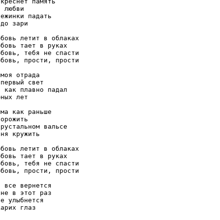
креснет память

 любви

ежинки падать

до зари

бовь летит в облаках

бовь тает в руках

бовь, тебя не спасти

бовь, прости, прости

моя отрада

первый свет

 как плавно падал

ных лет

ма как раньше

орожить

рустальном вальсе

ня кружить

бовь летит в облаках

бовь тает в руках

бовь, тебя не спасти

бовь, прости, прости

 все вернется

не в этот раз

е улыбнется

арих глаз
