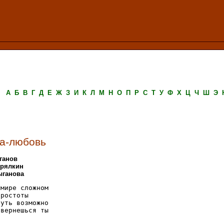
А
Б
В
Г
Д
Е
Ж
З
И
К
Л
М
Н
О
П
Р
С
Т
У
Ф
Х
Ц
Ч
Ш
Э
а-любовь
ганов
Прялкин
ыганова
мире сложном

ростоты

уть возможно

вернешься ты
