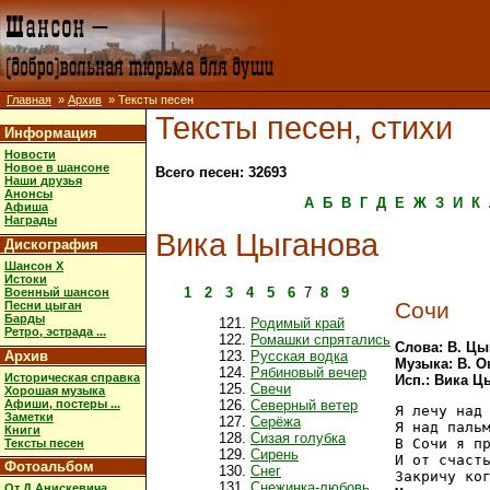
Главная
»
Архив
» Тексты песен
Тексты песен, стихи
Информация
Новости
Новое в шансоне
Всего песен: 32693
Наши друзья
Анонсы
А
Б
В
Г
Д
Е
Ж
З
И
К
Афиша
Награды
Вика Цыганова
Дискография
Шансон X
Истоки
1
2
3
4
5
6
7
8
9
Военный шансон
Сочи
Песни цыган
Барды
Родимый край
Ретро, эстрада ...
Ромашки спрятались
Слова: В. Цы
Архив
Русская водка
Музыка: В. 
Рябиновый вечер
Историческая справка
Исп.: Вика Ц
Свечи
Хорошая музыка
Афиши, постеры ...
Северный ветер
Я лечу над 
Заметки
Серёжа
Я над пальм
Книги
Сизая голубка
В Сочи я пр
Тексты песен
Сирень
И от счасть
Фотоальбом
Снег
Закричу ког
Снежинка-любовь
От Д.Анискевича