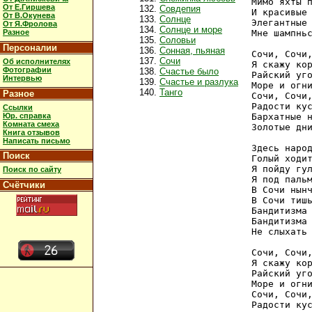
Мимо яхты п
От Е.Гиршева
Совдепия
И красивые 
От В.Окунева
Солнце
Элегантные 
От Я.Фролова
Солнце и море
Разное
Мне шампньс
Соловьи
Персоналии
Сонная, пьяная
Сочи, Сочи,
Сочи
Об исполнителях
Я скажу кор
Фотографии
Счастье было
Райский уго
Интервью
Счастье и разлука
Море и огни
Танго
Разное
Сочи, Сочи,
Радости кус
Ссылки
Юр. справка
Бархатные н
Комната смеха
Золотые дни
Книга отзывов
Написать письмо
Здесь народ
Поиск
Голый ходит
Я пойду гул
Поиск по сайту
Я под пальм
Счётчики
В Сочи нынч
В Сочи тишь
Бандитизма 
Бандитизма 
Не слыхать 
Сочи, Сочи,
Я скажу кор
Райский уго
Море и огни
Сочи, Сочи,
Радости кус