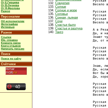
   Русская 
От Е.Гиршева
Совдепия
   Весело в
От В.Окунева
Солнце
От Я.Фролова
Солнце и море
Разное
   Русская 
Соловьи
   Русская 
Персоналии
Сонная, пьяная
   Русская 
Сочи
Об исполнителях
   Весело в
Фотографии
Счастье было
Интервью
Счастье и разлука
   А в Ряза
Танго
Разное
   Да, и на
   Знают чу
Ссылки
Юр. справка
   Да, от н
Комната смеха
Книга отзывов
   Русская 
Написать письмо
   Русская 
Поиск
   Русская 
   Весело в
Поиск по сайту
Счётчики
   Знаю, лю
   Да, если
   Вот бы ж
   Да, хоро
   Русская 
   Русская 
   Русская 
   Весело в
   Русская 
   Русская