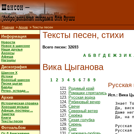
Главная
»
Архив
» Тексты песен
Тексты песен, стихи
Информация
Новости
Новое в шансоне
Всего песен: 32693
Наши друзья
Анонсы
А
Б
В
Г
Д
Е
Ж
З
И
К
Афиша
Награды
Вика Цыганова
Дискография
Шансон X
Истоки
1
2
3
4
5
6
7
8
9
Военный шансон
Русская 
Песни цыган
Барды
Родимый край
Ретро, эстрада ...
Ромашки спрятались
Исп.: Вика Ц
Архив
Русская водка
Рябиновый вечер
   Знает То
Историческая справка
Свечи
Хорошая музыка
   Да, виск
Афиши, постеры ...
Северный ветер
   Даже нег
Заметки
Серёжа
   Да, на п
Книги
Сизая голубка
Тексты песен
Сирень
   Русская 
Фотоальбом
Снег
   Русская 
Снежинка-любовь
От Д.Анискевича