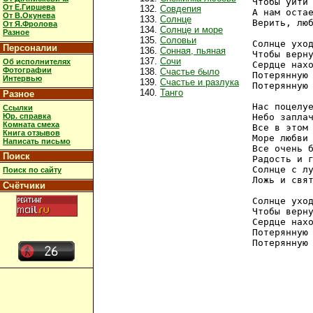
Чтобы уйти 
От Е.Гиршева
Совдепия
А нам остае
От В.Окунева
Солнце
Верить, люб
От Я.Фролова
Солнце и море
Разное
Соловьи
Солнце уход
Персоналии
Сонная, пьяная
Чтобы верну
Сочи
Об исполнителях
Сердце нахо
Фотографии
Счастье было
Потерянную 
Интервью
Счастье и разлука
Потерянную 
Танго
Разное
Нас поцелуе
Ссылки
Юр. справка
Небо заплач
Комната смеха
Все в этом 
Книга отзывов
Море любви 
Написать письмо
Все очень б
Поиск
Радость и г
Солнце с лу
Поиск по сайту
Ложь и свят
Счётчики
Солнце уход
Чтобы верну
Сердце нахо
Потерянную 
Потерянную