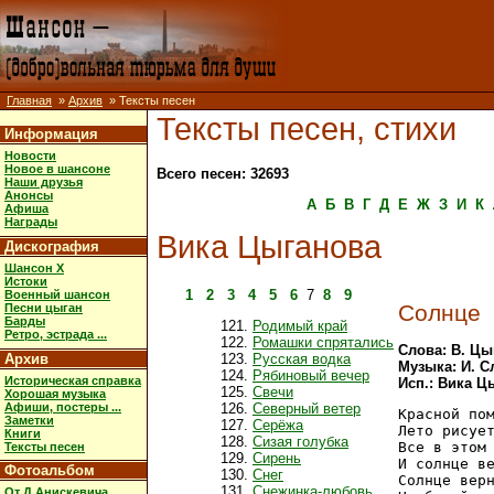
Главная
»
Архив
» Тексты песен
Тексты песен, стихи
Информация
Новости
Новое в шансоне
Всего песен: 32693
Наши друзья
Анонсы
А
Б
В
Г
Д
Е
Ж
З
И
К
Афиша
Награды
Вика Цыганова
Дискография
Шансон X
Истоки
1
2
3
4
5
6
7
8
9
Военный шансон
Солнце
Песни цыган
Барды
Родимый край
Ретро, эстрада ...
Ромашки спрятались
Слова: В. Цы
Архив
Русская водка
Музыка: И. С
Рябиновый вечер
Историческая справка
Исп.: Вика Ц
Свечи
Хорошая музыка
Афиши, постеры ...
Северный ветер
Красной пом
Заметки
Серёжа
Лето рисует
Книги
Сизая голубка
Все в этом 
Тексты песен
Сирень
И солнце ве
Фотоальбом
Снег
Солнце верн
Снежинка-любовь
От Д.Анискевича