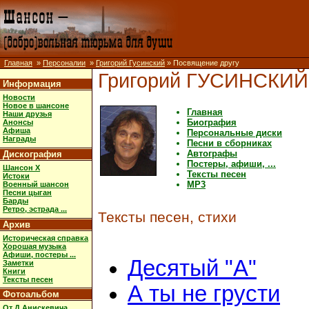
Главная
»
Персоналии
»
Григорий Гусинский
» Посвящение другу
Григорий ГУСИНСКИЙ
Информация
Новости
Новое в шансоне
Главная
Наши друзья
Биография
Анонсы
Афиша
Персональные диски
Награды
Песни в сборниках
Автографы
Дискография
Постеры, афиши, ...
Шансон X
Тексты песен
Истоки
MP3
Военный шансон
Песни цыган
Барды
Ретро, эстрада ...
Тексты песен, стихи
Архив
Историческая справка
Хорошая музыка
Афиши, постеры ...
Десятый "А"
Заметки
Книги
Тексты песен
А ты не грусти
Фотоальбом
От Д.Анискевича