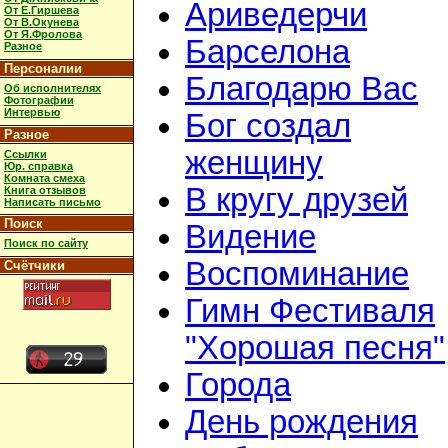
Ариведерчи
От Е.Гиршева
От В.Окунева
От Я.Фролова
Барселона
Разное
Персоналии
Благодарю Вас
Об исполнителях
Фотографии
Интервью
Бог создал
Разное
женщину
Ссылки
Юр. справка
Комната смеха
В кругу друзей
Книга отзывов
Написать письмо
Поиск
Видение
Поиск по сайту
Воспоминание
Счётчики
Гимн Фестиваля
"Хорошая песня"
Города
День рождения