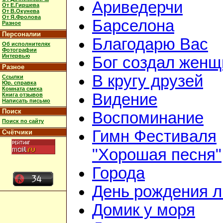
Ариведерчи
От Е.Гиршева
От В.Окунева
От Я.Фролова
Барселона
Разное
Персоналии
Благодарю Вас
Об исполнителях
Фотографии
Интервью
Бог создал женщ
Разное
В кругу друзей
Ссылки
Юр. справка
Комната смеха
Видение
Книга отзывов
Написать письмо
Поиск
Воспоминание
Поиск по сайту
Гимн Фестиваля
Счётчики
"Хорошая песня"
Города
День рождения 
Домик у моря