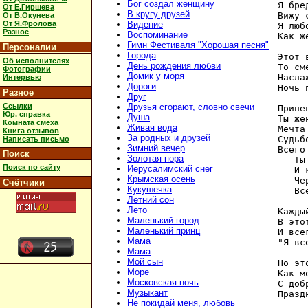
Бог создал женщину
Я бре
От Е.Гиршева
В кругу друзей
Вижу 
От В.Окунева
От Я.Фролова
Видение
Я люб
Разное
Воспоминание
Как ж
Гимн Фестиваля "Хорошая песня"
Персоналии
Города
Этот 
Об исполнителях
День рождения любви
То см
Фотографии
Домик у моря
Насла
Интервью
Дороги
Ночь 
Разное
Друг
Ссылки
Друзья сгорают, словно свечи
Припев
Юр. справка
Душа
Ты же
Комната смеха
Живая вода
Мечта
Книга отзывов
За родных и друзей
Судьб
Написать письмо
Зимний вечер
Всего
Поиск
Золотая пора
   Ты
Поиск по сайту
Иерусалимский снег
   И 
Крымская осень
   Че
Счётчики
Кукушечка
   Вс
Летний сон
Лето
Кажды
Маленький город
В это
Маленький принц
И все
Мама
"Я вс
Мама
Мой сын
Но эт
Море
Как м
Московская ночь
С доб
Музыкант
Празд
Не покидай меня, любовь