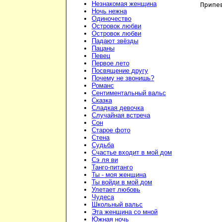
Незнакомая женщина
Припе
Ночь нежна
Одиночество
Островок любви
Островок любви
Падают звёзды
Пацаны
Певец
Первое лето
Посвящение другу
Почему не звонишь?
Романс
Сентиментальный вальс
Сказка
Сладкая девочка
Случайная встреча
Сон
Старое фото
Стена
Судьба
Счастье входит в мой дом
Сэ ля ви
Танго-питанго
Ты - моя женщина
Ты войди в мой дом
Улетает любовь
Чудеса
Школьный вальс
Эта женщина со мной
Южная ночь