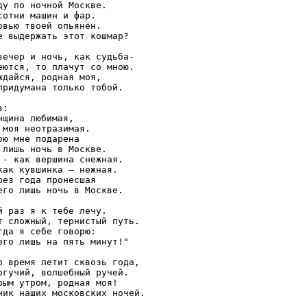
ду по ночной Москве.

сотни машин и фар.

овью твоей опьянён.

е выдержать этот кошмар?

вечер и ночь, как судьба-

еются, то плачут со мною.

ждайся, родная моя, 

придумана только тобой.

:

нщина любимая,

 моя неотразимая.

ою мне подарена

 лишь ночь в Москве.

 - как вершина снежная.

как кувшинка – нежная.

рез года пронесшая

его лишь ночь в Москве.

й раз я к тебе лечу.

т сложный, тернистый путь.

гда я себе говорю:

его лишь на пять минут!"

о время летит сквозь года,

огучий, волшебный ручей.

рым утром, родная моя!

ник наших московских ночей.
