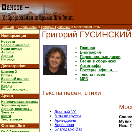
Главная
»
Персоналии
»
Григорий Гусинский
» Московская ночь
Григорий ГУСИНСКИЙ
Информация
Новости
Новое в шансоне
Главная
Наши друзья
Биография
Анонсы
Афиша
Персональные диски
Награды
Песни в сборниках
Автографы
Дискография
Постеры, афиши, ...
Шансон X
Тексты песен
Истоки
MP3
Военный шансон
Песни цыган
Барды
Ретро, эстрада ...
Тексты песен, стихи
Архив
Историческая справка
Хорошая музыка
Мос
Афиши, постеры ...
Десятый "А"
Заметки
А ты не грусти
Книги
Слова:
Тексты песен
Ариведерчи
Музыка
Барселона
Фотоальбом
Исп.: 
Благодарю Вас
От Д.Анискевича