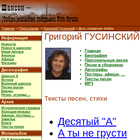
Главная
»
Персоналии
»
Григорий Гусинский
» День рождения любви
Григорий ГУСИНСКИЙ
Информация
Новости
Новое в шансоне
Главная
Наши друзья
Биография
Анонсы
Афиша
Персональные диски
Награды
Песни в сборниках
Автографы
Дискография
Постеры, афиши, ...
Шансон X
Тексты песен
Истоки
MP3
Военный шансон
Песни цыган
Барды
Ретро, эстрада ...
Тексты песен, стихи
Архив
Историческая справка
Хорошая музыка
Афиши, постеры ...
Десятый "А"
Заметки
Книги
Тексты песен
А ты не грусти
Фотоальбом
От Д.Анискевича