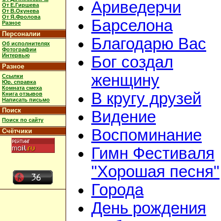
Ариведерчи
От Е.Гиршева
От В.Окунева
От Я.Фролова
Барселона
Разное
Персоналии
Благодарю Вас
Об исполнителях
Фотографии
Интервью
Бог создал
Разное
женщину
Ссылки
Юр. справка
Комната смеха
В кругу друзей
Книга отзывов
Написать письмо
Поиск
Видение
Поиск по сайту
Воспоминание
Счётчики
Гимн Фестиваля
"Хорошая песня"
Города
День рождения