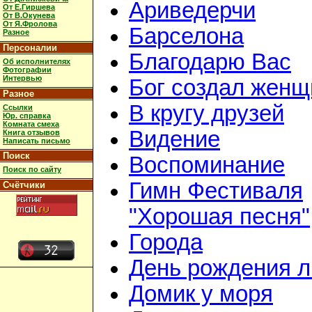
Ариведерчи
От Е.Гиршева
От В.Окунева
От Я.Фролова
Барселона
Разное
Персоналии
Благодарю Вас
Об исполнителях
Фотографии
Интервью
Бог создал женщ
Разное
В кругу друзей
Ссылки
Юр. справка
Комната смеха
Видение
Книга отзывов
Написать письмо
Поиск
Воспоминание
Поиск по сайту
Гимн Фестиваля
Счётчики
"Хорошая песня"
Города
День рождения 
Домик у моря