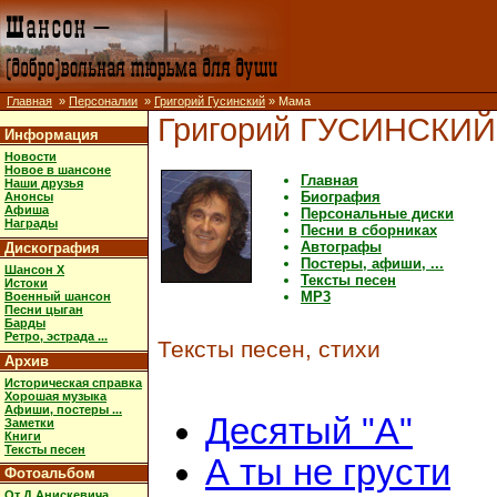
Главная
»
Персоналии
»
Григорий Гусинский
» Мама
Григорий ГУСИНСКИЙ
Информация
Новости
Новое в шансоне
Главная
Наши друзья
Биография
Анонсы
Афиша
Персональные диски
Награды
Песни в сборниках
Автографы
Дискография
Постеры, афиши, ...
Шансон X
Тексты песен
Истоки
MP3
Военный шансон
Песни цыган
Барды
Ретро, эстрада ...
Тексты песен, стихи
Архив
Историческая справка
Хорошая музыка
Афиши, постеры ...
Десятый "А"
Заметки
Книги
Тексты песен
А ты не грусти
Фотоальбом
От Д.Анискевича