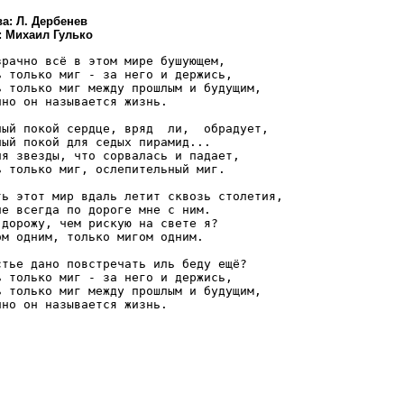
а: Л. Дербенев
: Михаил Гулько
зрачно всё в этом мире бушующем,

ь только миг - за него и держись,

ь только миг между прошлым и будущим,

нно он называется жизнь.

ный покой сердце, вряд  ли,  обрадует,

ный покой для седых пирамид...

ля звезды, что сорвалась и падает,

ь только миг, ослепительный миг.

ть этот мир вдаль летит сквозь столетия,

не всегда по дороге мне с ним.

 дорожу, чем рискую на свете я?

ом одним, только мигом одним.

стье дано повстречать иль беду ещё?

ь только миг - за него и держись,

ь только миг между прошлым и будущим,
