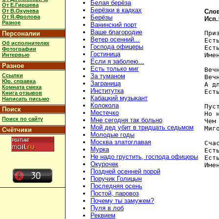
Белая берёза
От Е.Гиршева
Берёзки в кадках
От В.Окунева
Слов
От Я.Фролова
Берёзы
Исп.
Разное
Ванинский порт
Ваше благородие
При
Персоналии
Ветер осенний...
Ест
Об исполнителях
Господа офицеры
Ест
Фотографии
Гостиница
Име
Интервью
Если я заболею...
Разное
Есть только миг
Веч
Ссылки
За туманом
Веч
Юр. справка
Заграница
А д
Комната смеха
Институтка
Ест
Книга отзывов
Кабацкий музыкант
Написать письмо
Колокола
Пус
Поиск
Местечко
Но 
Поиск по сайту
Мне сегодня так больно
Чем
Мой дед убит в тридцать седьмом
Миг
Счётчики
Молодые годы
Москва златоглавая
Сча
Мурка
Ест
Не надо грустить, господа офицеры
Ест
Окурочек
Поздней осенней порой
Поручик Голицын
Последняя осень
Постой, паровоз
Почему ты замужем?
Пуля в лоб
Реквием