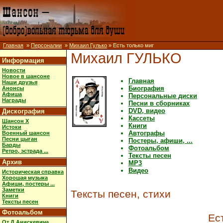
Главная
»
Персоналии
»
Михаил Гулько
» Есть только миг
Михаил ГУЛЬКО
Информация
Новости
Новое в шансоне
Главная
Наши друзья
Биография
Анонсы
Афиша
Персональные диски
Награды
Песни в сборниках
DVD, видео
Дискография
Кассеты
Шансон X
Книги
Истоки
Автографы
Военный шансон
Песни цыган
Постеры, афиши, ...
Барды
Фотоальбом
Ретро, эстрада ...
Тексты песен
Архив
MP3
Видео
Историческая справка
Хорошая музыка
Афиши, постеры ...
Заметки
Тексты песен, стихи
Книги
Тексты песен
Фотоальбом
Ес
От Д.Анискевича