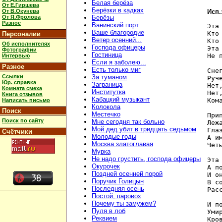
Белая берёза
От Е.Гиршева
Берёзки в кадках
От В.Окунева
Исп.
От Я.Фролова
Берёзы
Разное
Ванинский порт
Эта
Ваше благородие
Кто
Персоналии
Ветер осенний...
Кто
Об исполнителях
Господа офицеры
Эта
Фотографии
Гостиница
Не 
Интервью
Если я заболею...
Разное
Есть только миг
Сне
Ссылки
За туманом
Руч
Юр. справка
Заграница
Нет
Комната смеха
Институтка
Нет
Книга отзывов
Кабацкий музыкант
Ком
Написать письмо
Колокола
Поиск
Местечко
Прип
Поиск по сайту
Мне сегодня так больно
Леж
Мой дед убит в тридцать седьмом
Гла
Счётчики
Молодые годы
А и
Москва златоглавая
Чет
Мурка
Не надо грустить, господа офицеры
Эта
Окурочек
А п
Поздней осенней порой
И о
Поручик Голицын
В с
Последняя осень
Рас
Постой, паровоз
Почему ты замужем?
И п
Пуля в лоб
Уми
Реквием
Кро