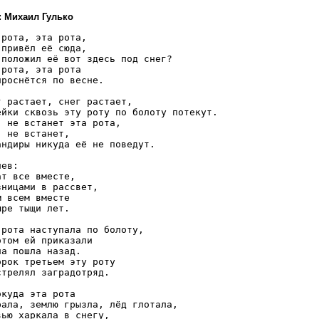
: Михаил Гулько
 рота, эта рота,

 привёл её сюда,

 положил её вот здесь под снег?

 рота, эта рота

проснётся по весне.

г растает, снег растает,

ейки сквозь эту роту по болоту потекут.

, не встанет эта рота,

, не встанет,

андиры никуда её не поведут.

ев: 

ат все вместе,

зницами в рассвет,

м всем вместе

ыре тыщи лет.

 рота наступала по болоту,

отом ей приказали

на пошла назад.

орок третьем эту роту

стрелял заградотряд.

окуда эта рота

рала, землю грызла, лёд глотала,

вью харкала в снегу,
