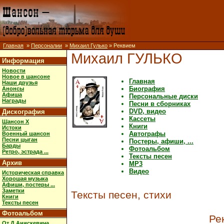
Главная
»
Персоналии
»
Михаил Гулько
» Реквием
Михаил ГУЛЬКО
Информация
Новости
Новое в шансоне
Главная
Наши друзья
Биография
Анонсы
Афиша
Персональные диски
Награды
Песни в сборниках
DVD, видео
Дискография
Кассеты
Шансон X
Книги
Истоки
Автографы
Военный шансон
Песни цыган
Постеры, афиши, ...
Барды
Фотоальбом
Ретро, эстрада ...
Тексты песен
Архив
MP3
Видео
Историческая справка
Хорошая музыка
Афиши, постеры ...
Заметки
Тексты песен, стихи
Книги
Тексты песен
Фотоальбом
Ре
От Д.Анискевича