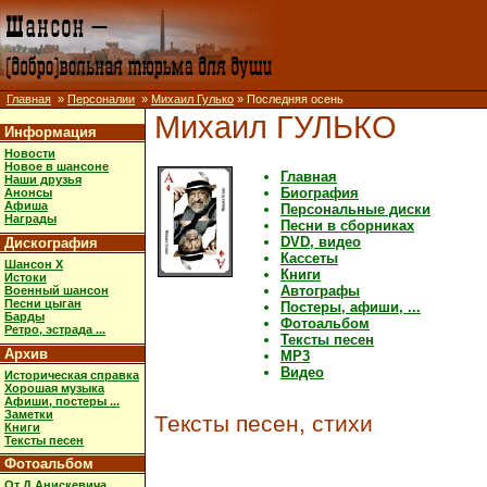
Главная
»
Персоналии
»
Михаил Гулько
» Последняя осень
Михаил ГУЛЬКО
Информация
Новости
Новое в шансоне
Главная
Наши друзья
Биография
Анонсы
Афиша
Персональные диски
Награды
Песни в сборниках
DVD, видео
Дискография
Кассеты
Шансон X
Книги
Истоки
Автографы
Военный шансон
Песни цыган
Постеры, афиши, ...
Барды
Фотоальбом
Ретро, эстрада ...
Тексты песен
Архив
MP3
Видео
Историческая справка
Хорошая музыка
Афиши, постеры ...
Заметки
Тексты песен, стихи
Книги
Тексты песен
Фотоальбом
От Д.Анискевича