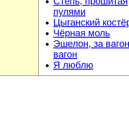
Степь, прошитая
пулями
Цыганский костё
Чёрная моль
Эшелон, за ваго
вагон
Я люблю