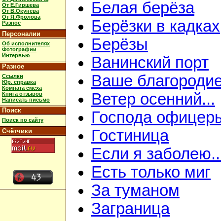
Белая берёза
От Е.Гиршева
От В.Окунева
От Я.Фролова
Берёзки в кадках
Разное
Персоналии
Берёзы
Об исполнителях
Фотографии
Интервью
Ванинский порт
Разное
Ваше благороди
Ссылки
Юр. справка
Комната смеха
Ветер осенний...
Книга отзывов
Написать письмо
Поиск
Господа офицер
Поиск по сайту
Гостиница
Счётчики
Если я заболею..
Есть только миг
За туманом
Заграница