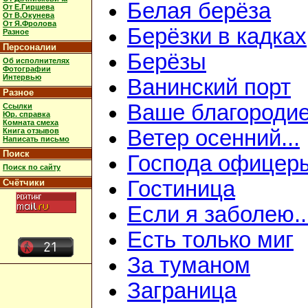
Белая берёза
От Е.Гиршева
От В.Окунева
От Я.Фролова
Берёзки в кадках
Разное
Персоналии
Берёзы
Об исполнителях
Фотографии
Интервью
Ванинский порт
Разное
Ваше благороди
Ссылки
Юр. справка
Комната смеха
Ветер осенний...
Книга отзывов
Написать письмо
Поиск
Господа офицер
Поиск по сайту
Гостиница
Счётчики
Если я заболею..
Есть только миг
За туманом
Заграница