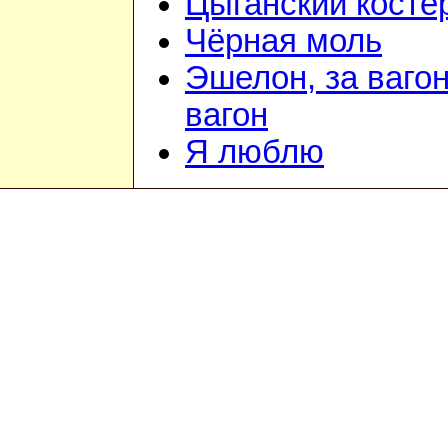
Цыганский костё
Чёрная моль
Эшелон, за ваго
вагон
Я люблю