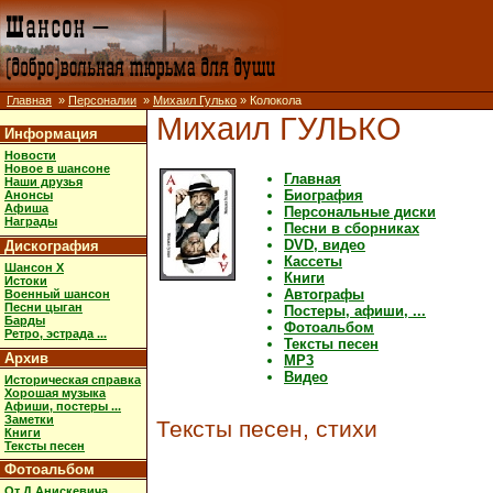
Главная
»
Персоналии
»
Михаил Гулько
» Колокола
Михаил ГУЛЬКО
Информация
Новости
Новое в шансоне
Главная
Наши друзья
Биография
Анонсы
Афиша
Персональные диски
Награды
Песни в сборниках
DVD, видео
Дискография
Кассеты
Шансон X
Книги
Истоки
Автографы
Военный шансон
Песни цыган
Постеры, афиши, ...
Барды
Фотоальбом
Ретро, эстрада ...
Тексты песен
Архив
MP3
Видео
Историческая справка
Хорошая музыка
Афиши, постеры ...
Заметки
Тексты песен, стихи
Книги
Тексты песен
Фотоальбом
От Д.Анискевича