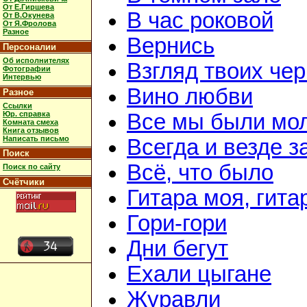
От Е.Гиршева
В час роковой
От В.Окунева
От Я.Фролова
Разное
Вернись
Персоналии
Об исполнителях
Взгляд твоих че
Фотографии
Интервью
Вино любви
Разное
Ссылки
Юр. справка
Все мы были мо
Комната смеха
Книга отзывов
Написать письмо
Всегда и везде з
Поиск
Всё, что было
Поиск по сайту
Счётчики
Гитара моя, гита
Гори-гори
Дни бегут
Ехали цыгане
Журавли