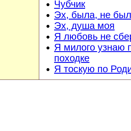
Чубчик
Эх, была, не бы
Эх, душа моя
Я любовь не сбе
Я милого узнаю 
походке
Я тоскую по Род