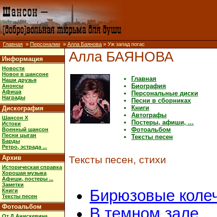
Главная
»
Персоналии
»
Алла Баянова
» Уж запад погас
Алла БАЯНОВА
Информация
Новости
Новое в шансоне
Главная
Наши друзья
Биография
Анонсы
Афиша
Персональные диски
Награды
Песни в сборниках
Книги
Дискография
Автографы
Шансон X
Постеры, афиши, ...
Истоки
Фотоальбом
Военный шансон
Песни цыган
Тексты песен
Барды
Ретро, эстрада ...
Архив
Тексты песен, стихи
Историческая справка
Хорошая музыка
Афиши, постеры ...
Заметки
Бирюзовые коле
Книги
Тексты песен
Фотоальбом
В темном зале
От Д.Анискевича