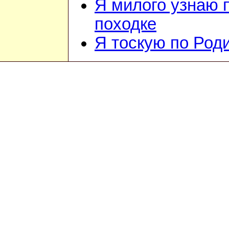
Я милого узнаю 
походке
Я тоскую по Род