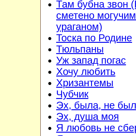
Там бубна звон 
сметено могучим
ураганом)
Тоска по Родине
Тюльпаны
Уж запад погас
Хочу любить
Хризантемы
Чубчик
Эх, была, не бы
Эх, душа моя
Я любовь не сбе