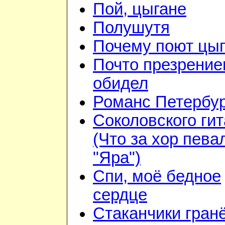
Пой, цыгане
Полушутя
Почему поют цы
Почто презрени
обидел
Романс Петербур
Соколовского ги
(Что за хор пева
"Яра")
Спи, моё бедное
сердце
Стаканчики гран