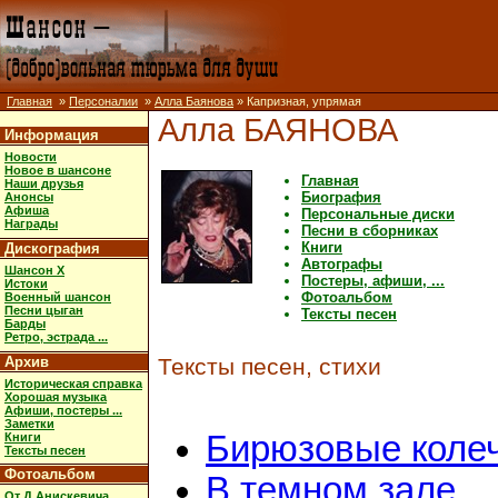
Главная
»
Персоналии
»
Алла Баянова
» Капризная, упрямая
Алла БАЯНОВА
Информация
Новости
Новое в шансоне
Главная
Наши друзья
Биография
Анонсы
Афиша
Персональные диски
Награды
Песни в сборниках
Книги
Дискография
Автографы
Шансон X
Постеры, афиши, ...
Истоки
Фотоальбом
Военный шансон
Песни цыган
Тексты песен
Барды
Ретро, эстрада ...
Архив
Тексты песен, стихи
Историческая справка
Хорошая музыка
Афиши, постеры ...
Заметки
Бирюзовые коле
Книги
Тексты песен
Фотоальбом
В темном зале
От Д.Анискевича