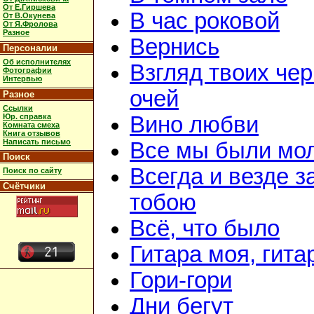
От Е.Гиршева
В час роковой
От В.Окунева
От Я.Фролова
Разное
Вернись
Персоналии
Об исполнителях
Взгляд твоих че
Фотографии
Интервью
очей
Разное
Ссылки
Юр. справка
Вино любви
Комната смеха
Книга отзывов
Написать письмо
Все мы были мо
Поиск
Всегда и везде з
Поиск по сайту
Счётчики
тобою
Всё, что было
Гитара моя, гита
Гори-гори
Дни бегут