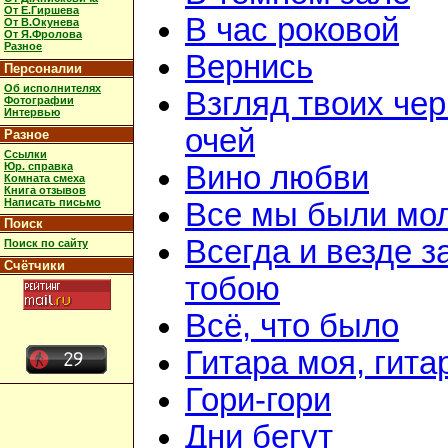
От Е.Гиршева
В час роковой
От В.Окунева
От Я.Фролова
Разное
Вернись
Персоналии
Об исполнителях
Взгляд твоих че
Фотографии
Интервью
очей
Разное
Ссылки
Юр. справка
Вино любви
Комната смеха
Книга отзывов
Написать письмо
Все мы были мо
Поиск
Всегда и везде з
Поиск по сайту
Счётчики
тобою
Всё, что было
Гитара моя, гита
Гори-гори
Дни бегут