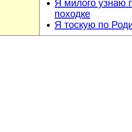
Я милого узнаю 
походке
Я тоскую по Род