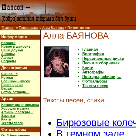
Главная
»
Персоналии
»
Алла Баянова
» По ком, по ком
Алла БАЯНОВА
Информация
Новости
Новое в шансоне
Главная
Наши друзья
Биография
Анонсы
Афиша
Персональные диски
Награды
Песни в сборниках
Книги
Дискография
Автографы
Шансон X
Постеры, афиши, ...
Истоки
Фотоальбом
Военный шансон
Песни цыган
Тексты песен
Барды
Ретро, эстрада ...
Архив
Тексты песен, стихи
Историческая справка
Хорошая музыка
Афиши, постеры ...
Заметки
Бирюзовые коле
Книги
Тексты песен
Фотоальбом
В темном зале
От Д.Анискевича