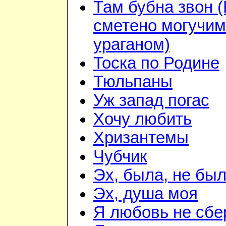
Там бубна звон 
сметено могучим
ураганом)
Тоска по Родине
Тюльпаны
Уж запад погас
Хочу любить
Хризантемы
Чубчик
Эх, была, не бы
Эх, душа моя
Я любовь не сбе