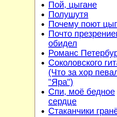
Пой, цыгане
Полушутя
Почему поют цы
Почто презрени
обидел
Романс Петербур
Соколовского ги
(Что за хор пева
"Яра")
Спи, моё бедное
сердце
Стаканчики гран