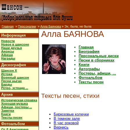
Главная
»
Персоналии
»
Алла Баянова
» Эх, была, не была
Алла БАЯНОВА
Информация
Новости
Новое в шансоне
Главная
Наши друзья
Биография
Анонсы
Афиша
Персональные диски
Награды
Песни в сборниках
Книги
Дискография
Автографы
Шансон X
Постеры, афиши, ...
Истоки
Фотоальбом
Военный шансон
Песни цыган
Тексты песен
Барды
Ретро, эстрада ...
Архив
Тексты песен, стихи
Историческая справка
Хорошая музыка
Афиши, постеры ...
Заметки
Бирюзовые колечки
Книги
Тексты песен
В темном зале
В час роковой
Фотоальбом
Вернись
От Д.Анискевича