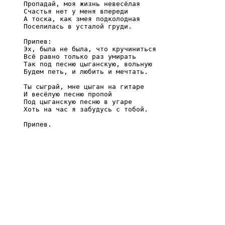
Пропадай, моя жизнь невесёлая

Счастья нет у меня впереди

А тоска, как змея подколодная

Поселилась в усталой груди.

Припев:

Эх, была не была, что кручиниться

Всё равно только раз умирать

Так под песню цыганскую, вольную

Будем петь, и любить и мечтать.

Ты сыграй, мне цыган на гитаре

И весёлую песню пропой

Под цыганскую песню в угаре

Хоть на час я забудусь с тобой.

Припев. 
