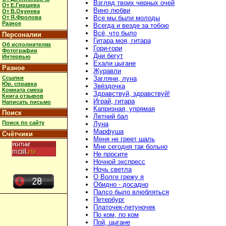
Взгляд твоих черных очей
От Е.Гиршева
Вино любви
От В.Окунева
От Я.Фролова
Все мы были молоды
Разное
Всегда и везде за тобою
Всё, что было
Персоналии
Гитара моя, гитара
Об исполнителях
Гори-гори
Фотографии
Дни бегут
Интервью
Ехали цыгане
Разное
Журавли
Ссылки
Загляни, луна
Юр. справка
Звёздочка
Комната смеха
Здравствуй, здравствуй!
Книга отзывов
Играй, гитара
Написать письмо
Капризная, упрямая
Поиск
Летний бал
Поиск по сайту
Луна
Марфуша
Счётчики
Меня не греет шаль
Мне сегодня так больно
Не просите
Ночной экспресс
Ночь светла
О Волге грежу я
Обидно - досадно
Палсо было влюбляться
Петербург
Платочек-летуночек
По ком, по ком
Пой, цыгане