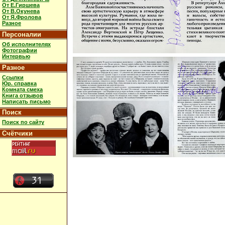
От Е.Гиршева
От В.Окунева
От Я.Фролова
Разное
Персоналии
Об исполнителях
Фотографии
Интервью
Разное
Ссылки
Юр. справка
Комната смеха
Книга отзывов
Написать письмо
Поиск
Поиск по сайту
Счётчики