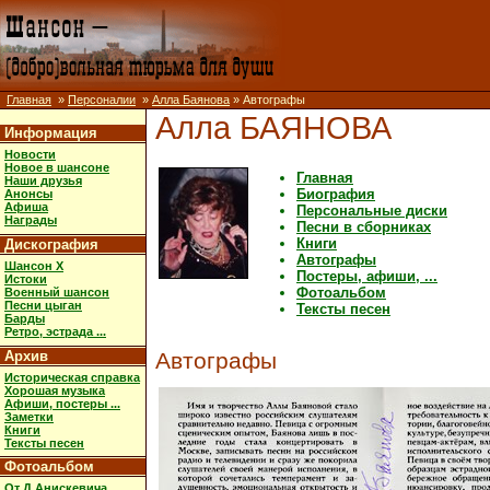
Главная
»
Персоналии
»
Алла Баянова
» Автографы
Алла БАЯНОВА
Информация
Новости
Новое в шансоне
Главная
Наши друзья
Биография
Анонсы
Афиша
Персональные диски
Награды
Песни в сборниках
Книги
Дискография
Автографы
Шансон X
Постеры, афиши, ...
Истоки
Фотоальбом
Военный шансон
Песни цыган
Тексты песен
Барды
Ретро, эстрада ...
Архив
Автографы
Историческая справка
Хорошая музыка
Афиши, постеры ...
Заметки
Книги
Тексты песен
Фотоальбом
От Д.Анискевича