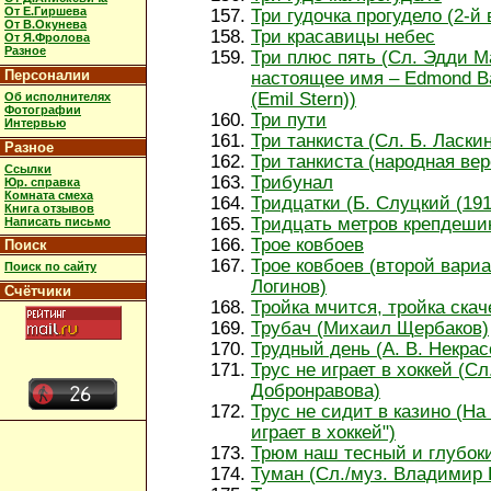
От Е.Гиршева
Три гудочка прогудело (2-й
От В.Окунева
Три красавицы небес
От Я.Фролова
Разное
Три плюс пять (Сл. Эдди М
Персоналии
настоящее имя – Edmond Ba
(Emil Stern))
Об исполнителях
Фотографии
Три пути
Интервью
Три танкиста (Сл. Б. Ласки
Разное
Три танкиста (народная вер
Ссылки
Трибунал
Юр. справка
Комната смеха
Тридцатки (Б. Слуцкий (191
Книга отзывов
Тридцать метров крепдеши
Написать письмо
Трое ковбоев
Поиск
Трое ковбоев (второй вари
Поиск по сайту
Логинов)
Счётчики
Тройка мчится, тройка скач
Трубач (Михаил Щербаков)
Трудный день (А. В. Некрас
Трус не играет в хоккей (Сл
Добронравова)
Трус не сидит в казино (На
играет в хоккей")
Трюм наш тесный и глубок
Туман (Сл./муз. Владимир 