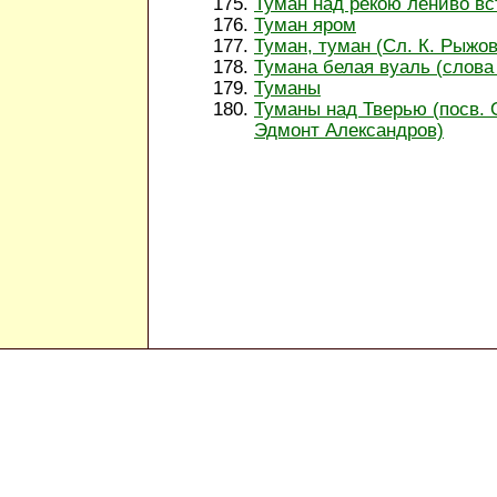
Туман над рекою лениво вс
Туман яром
Туман, туман (Сл. К. Рыжов
Тумана белая вуаль (слова
Туманы
Туманы над Тверью (посв. 
Эдмонт Александров)