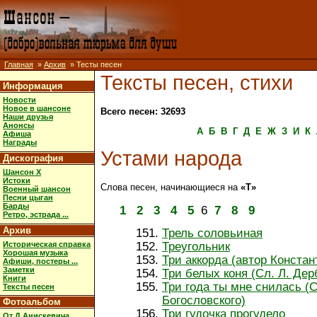
Главная
»
Архив
» Тесты песен
Тексты песен, стихи
Информация
Новости
Новое в шансоне
Всего песен: 32693
Наши друзья
Анонсы
А
Б
В
Г
Д
Е
Ж
З
И
К
Афиша
Награды
Устами народа
Дискография
Шансон X
Истоки
Слова песен, начинающиеся на
«Т»
Военный шансон
Песни цыган
Барды
1
2
3
4
5
6
7
8
9
Ретро, эстрада ...
Архив
Трель соловьиная
Историческая справка
Треугольник
Хорошая музыка
Три аккорда (автор Конста
Афиши, постеры ...
Заметки
Три белых коня (Сл. Л. Дер
Книги
Три года ты мне снилась (С
Тексты песен
Богословского)
Фотоальбом
Три гудочка прогудело
От Д.Анискевича