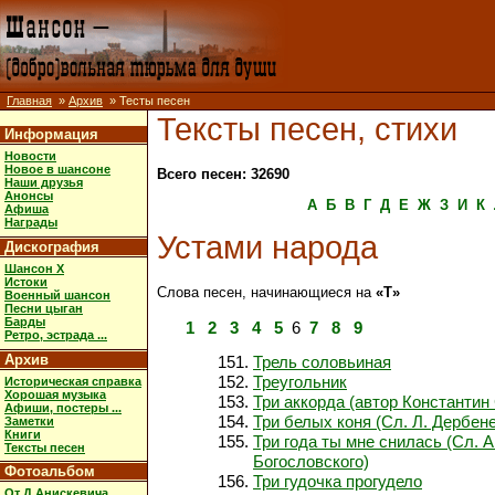
Главная
»
Архив
» Тесты песен
Тексты песен, стихи
Информация
Новости
Новое в шансоне
Всего песен: 32690
Наши друзья
Анонсы
А
Б
В
Г
Д
Е
Ж
З
И
К
Афиша
Награды
Устами народа
Дискография
Шансон X
Истоки
Слова песен, начинающиеся на
«Т»
Военный шансон
Песни цыган
Барды
1
2
3
4
5
6
7
8
9
Ретро, эстрада ...
Архив
Трель соловьиная
Треугольник
Историческая справка
Хорошая музыка
Три аккорда (автор Константин
Афиши, постеры ...
Три белых коня (Сл. Л. Дербен
Заметки
Книги
Три года ты мне снилась (Сл. А
Тексты песен
Богословского)
Фотоальбом
Три гудочка прогудело
От Д.Анискевича