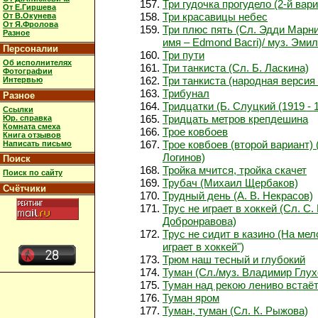
Три гудочка прогудело (2-й вари
От Е.Гиршева
Три красавицы небес
От В.Окунева
От Я.Фролова
Три плюс пять (Сл. Эдди Марни
Разное
имя – Edmond Bacri)/ муз. Эмил
Персоналии
Три пути
Об исполнителях
Три танкиста (Сл. Б. Ласкина)
Фотографии
Три танкиста (народная версия 
Интервью
Трибунал
Разное
Тридцатки (Б. Слуцкий (1919 - 
Ссылки
Тридцать метров крепдешина
Юр. справка
Комната смеха
Трое ковбоев
Книга отзывов
Трое ковбоев (второй вариант)
Написать письмо
Логинов)
Поиск
Тройка мчится, тройка скачет
Поиск по сайту
Трубач (Михаил Щербаков)
Счётчики
Трудный день (А. В. Некрасов)
Трус не играет в хоккей (Сл. С.
Добронравова)
Трус не сидит в казино (На мел
играет в хоккей")
Трюм наш тесный и глубокий
Туман (Сл./муз. Владимир Глух
Туман над рекою лениво встаё
Туман яром
Туман, туман (Сл. К. Рыжова)