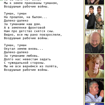
Мы к земле прикованы туманом,

Воздушные рабочие войны.

Туман, туман

На прошлом, на былом...

Далеко-далеко

За туманами наш дом.

А в землянке фронтовой

Нам про детство снятся сны.

Видно, все мы рано повзрослели, 

Воздушные рабочие войны.

Туман, туман

Окутал землю вновь...

Далеко-далеко

За туманами любовь.

Долго нас невестам задать

С чужедальной стороны.

Мы не все вернёмся из полёта,
