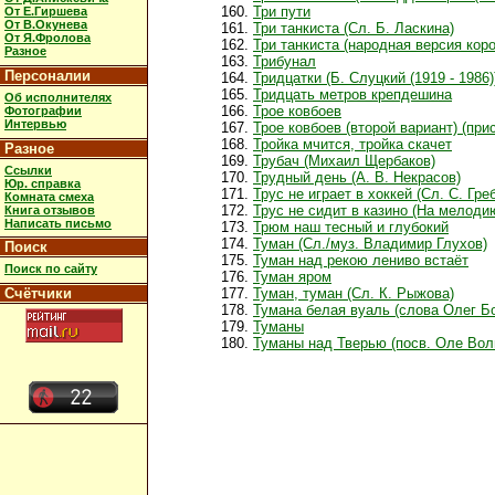
Три пути
От Е.Гиршева
От В.Окунева
Три танкиста (Сл. Б. Ласкина)
От Я.Фролова
Три танкиста (народная версия коро
Разное
Трибунал
Персоналии
Тридцатки (Б. Слуцкий (1919 - 1986)
Тридцать метров крепдешина
Об исполнителях
Трое ковбоев
Фотографии
Интервью
Трое ковбоев (второй вариант) (пр
Тройка мчится, тройка скачет
Разное
Трубач (Михаил Щербаков)
Ссылки
Трудный день (А. В. Некрасов)
Юр. справка
Трус не играет в хоккей (Сл. С. Гр
Комната смеха
Трус не сидит в казино (На мелодию
Книга отзывов
Написать письмо
Трюм наш тесный и глубокий
Туман (Сл./муз. Владимир Глухов)
Поиск
Туман над рекою лениво встаёт
Поиск по сайту
Туман яром
Счётчики
Туман, туман (Сл. К. Рыжова)
Тумана белая вуаль (слова Олег Б
Туманы
Туманы над Тверью (посв. Оле Вол