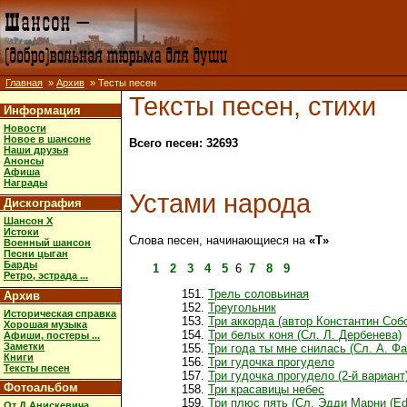
Главная
»
Архив
» Тесты песен
Тексты песен, стихи
Информация
Новости
Новое в шансоне
Всего песен: 32693
Наши друзья
Анонсы
Афиша
Награды
Устами народа
Дискография
Шансон X
Истоки
Слова песен, начинающиеся на
«Т»
Военный шансон
Песни цыган
Барды
1
2
3
4
5
6
7
8
9
Ретро, эстрада ...
Трель соловьиная
Архив
Треугольник
Историческая справка
Три аккорда (автор Константин Соб
Хорошая музыка
Три белых коня (Сл. Л. Дербенева)
Афиши, постеры ...
Заметки
Три года ты мне снилась (Сл. А. Фа
Книги
Три гудочка прогудело
Тексты песен
Три гудочка прогудело (2-й вариант
Фотоальбом
Три красавицы небес
Три плюс пять (Сл. Эдди Марни (Ed
От Д.Анискевича