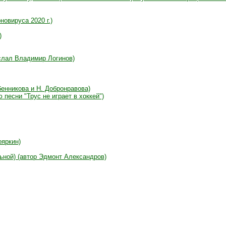
новируса 2020 г.)
)
ислал Владимир Логинов)
ебенникова и Н. Добронравова)
 песни "Трус не играет в хоккей")
ояркин)
ьной) (автор Эдмонт Александров)