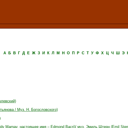
А
Б
В
Г
Д
Е
Ж
З
И
К
Л
М
Н
О
П
Р
С
Т
У
Ф
Х
Ц
Ч
Ш
Э
олевский)
тьянова / Муз. Н. Богословского)
)
dy Marnay, настоящее имя – Edmond Bacri)/ муз. Эмиль Штерн (Emil Ster