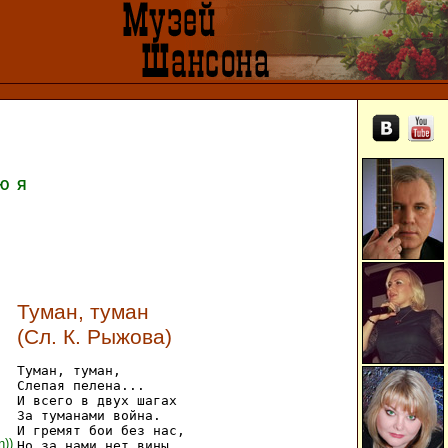
Ю
Я
Туман, туман
(Сл. К. Рыжова)
Туман, туман,

Слепая пелена...

И всего в двух шагах

За туманами война.

И гремят бои без нас,

n))
Но за нами нет вины.
