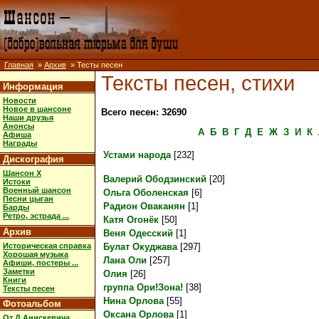
Главная
»
Архив
» Тесты песен
Тексты песен, стихи
Информация
Новости
Новое в шансоне
Всего песен: 32690
Наши друзья
Анонсы
А
Б
В
Г
Д
Е
Ж
З
И
К
Афиша
Награды
Устами народа
[232]
Дискография
Шансон X
Валерий Ободзинский
[20]
Истоки
Военный шансон
Ольга Оболенская
[6]
Песни цыган
Радион Оваканян
[1]
Барды
Ретро, эстрада ...
Катя Огонёк
[50]
Архив
Веня Одесский
[1]
Историческая справка
Булат Окуджава
[297]
Хорошая музыка
Лана Оли
[257]
Афиши, постеры ...
Заметки
Олия
[26]
Книги
группа Ори!Зона!
[38]
Тексты песен
Нина Орлова
[55]
Фотоальбом
Оксана Орлова
[1]
От Д.Анискевича