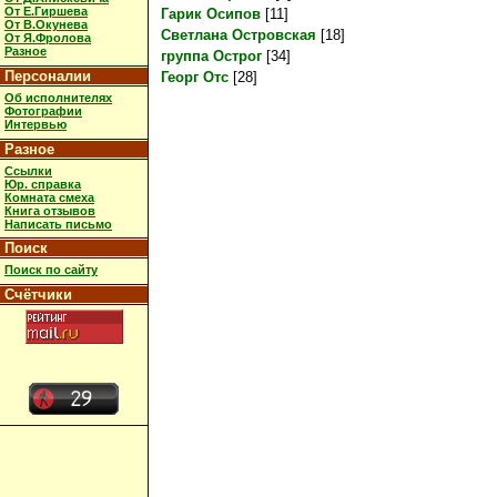
От Е.Гиршева
Гарик Осипов
[11]
От В.Окунева
Светлана Островская
[18]
От Я.Фролова
Разное
группа Острог
[34]
Персоналии
Георг Отс
[28]
Об исполнителях
Фотографии
Интервью
Разное
Ссылки
Юр. справка
Комната смеха
Книга отзывов
Написать письмо
Поиск
Поиск по сайту
Счётчики