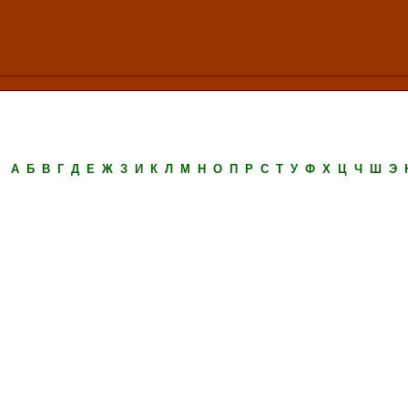
А
Б
В
Г
Д
Е
Ж
З
И
К
Л
М
Н
О
П
Р
С
Т
У
Ф
Х
Ц
Ч
Ш
Э