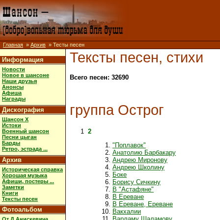
Главная
»
Архив
» Тесты песен
Тексты песен, стихи
Информация
Новости
Новое в шансоне
Всего песен: 32690
Наши друзья
Анонсы
Афиша
Награды
группа Острог
Дискография
Шансон X
Истоки
1
2
Военный шансон
Песни цыган
Барды
"Поплавок"
Ретро, эстрада ...
Анатолию Барбакару
Архив
Андрею Миронову
Андрею Школину
Историческая справка
Боке
Хорошая музыка
Афиши, постеры ...
Борису Сичкину
Заметки
В "Астафяне"
Книги
В Ереване
Тексты песен
В Ереване, Ереване
Фотоальбом
Вакхалии
Варламу Шаламову
От Д.Анискевича