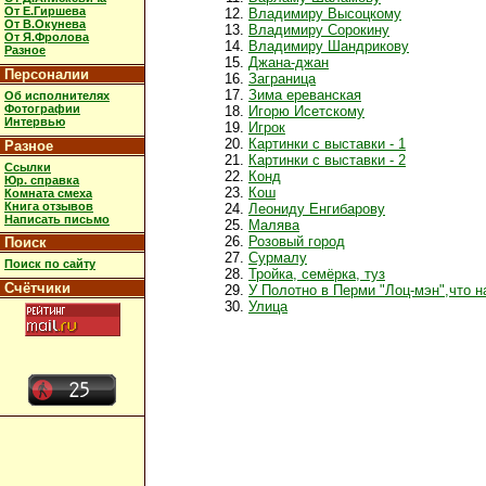
От Е.Гиршева
Владимиру Высоцкому
От В.Окунева
Владимиру Сорокину
От Я.Фролова
Владимиру Шандрикову
Разное
Джана-джан
Персоналии
Заграница
Зима ереванская
Об исполнителях
Фотографии
Игорю Исетскому
Интервью
Игрок
Картинки с выставки - 1
Разное
Картинки с выставки - 2
Ссылки
Конд
Юр. справка
Кош
Комната смеха
Книга отзывов
Леониду Енгибарову
Написать письмо
Малява
Розовый город
Поиск
Сурмалу
Поиск по сайту
Тройка, семёрка, туз
Счётчики
У Полотно в Перми "Лоц-мэн",что н
Улица