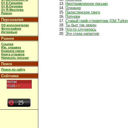
От Е.Гиршева
Неотправленное письмо
От В.Окунева
Олеандр
От Я.Фролова
Палестинское танго
Разное
Попурри
Персоналии
Старый гриф-стервятник (Old Turke
Ты был так нежен
Об исполнителях
Фотографии
Что-то случилось
Интервью
Эти глаза напротив
Разное
Ссылки
Юр. справка
Комната смеха
Книга отзывов
Написать письмо
Поиск
Поиск по сайту
Счётчики