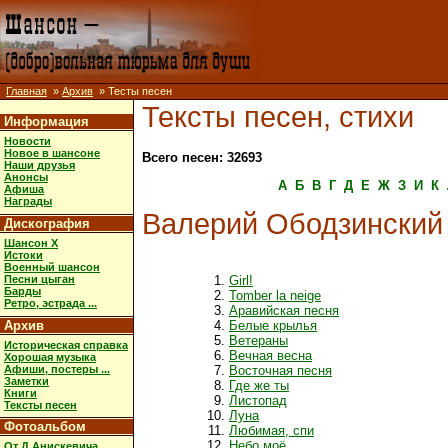
Главная
»
Архив
» Тесты песен
Тексты песен, стихи
Информация
Новости
Новое в шансоне
Всего песен: 32693
Наши друзья
Анонсы
А
Б
В
Г
Д
Е
Ж
З
И
К
Афиша
Награды
Валерий Ободзинский
Дискография
Шансон X
Истоки
Военный шансон
Песни цыган
Girl!
Барды
Tomber la neige
Ретро, эстрада ...
Аравийская песня
Архив
Белые крылья
Ветераны
Историческая справка
Вечная весна
Хорошая музыка
Афиши, постеры ...
Восточная песня
Заметки
Где же ты
Книги
Листопад
Тексты песен
Луна
Фотоальбом
Любимая, спи
Небо моё
От Д.Анискевича