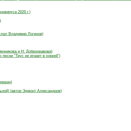
новируса 2020 г.)
)
ислал Владимир Логинов)
ебенникова и Н. Добронравова)
 песни "Трус не играет в хоккей")
ояркин)
ьной) (автор Эдмонт Александров)