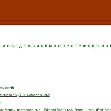
А
Б
В
Г
Д
Е
Ж
З
И
К
Л
М
Н
О
П
Р
С
Т
У
Ф
Х
Ц
Ч
Ш
Э
олевский)
тьянова / Муз. Н. Богословского)
)
dy Marnay, настоящее имя – Edmond Bacri)/ муз. Эмиль Штерн (Emil Ster