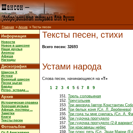
Главная
»
Архив
» Тесты песен
Тексты песен, стихи
Информация
Новости
Новое в шансоне
Всего песен: 32693
Наши друзья
Анонсы
Афиша
Награды
Устами народа
Дискография
Шансон X
Истоки
Слова песен, начинающиеся на
«Т»
Военный шансон
Песни цыган
Барды
1
2
3
4
5
6
7
8
9
Ретро, эстрада ...
Трель соловьиная
Архив
Треугольник
Историческая справка
Три аккорда (автор Константин Соб
Хорошая музыка
Три белых коня (Сл. Л. Дербенева)
Афиши, постеры ...
Заметки
Три года ты мне снилась (Сл. А. Фа
Книги
Три гудочка прогудело
Тексты песен
Три гудочка прогудело (2-й вариант
Фотоальбом
Три красавицы небес
Три плюс пять (Сл. Эдди Марни (Ed
От Д.Анискевича