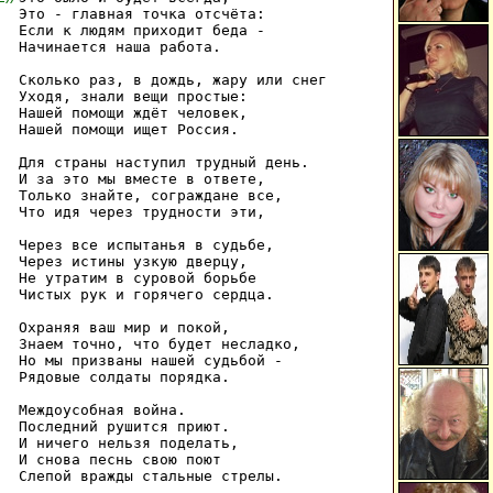
Это - главная точка отсчёта:

Если к людям приходит беда -

Начинается наша работа.

Сколько раз, в дождь, жару или снег

Уходя, знали вещи простые:

Нашей помощи ждёт человек,

Нашей помощи ищет Россия.

Для страны наступил трудный день.

И за это мы вместе в ответе,

Только знайте, сограждане все,

Что идя через трудности эти,

Через все испытанья в судьбе,

Через истины узкую дверцу,

Не утратим в суровой борьбе

Чистых рук и горячего сердца.

Охраняя ваш мир и покой,

Знаем точно, что будет несладко,

Но мы призваны нашей судьбой -

Рядовые солдаты порядка.

Междоусобная война.

Последний рушится приют.

И ничего нельзя поделать,

И снова песнь свою поют

Слепой вражды стальные стрелы.
