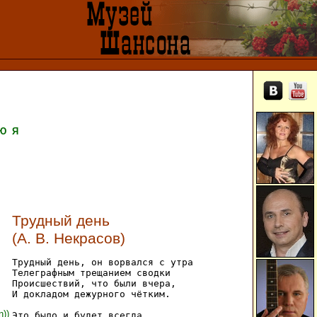
Ю
Я
Трудный день
(А. В. Некрасов)
Трудный день, он ворвался с утра

Телеграфным трещанием сводки

Происшествий, что были вчера,

И докладом дежурного чётким.

n))
Это было и будет всегда,
