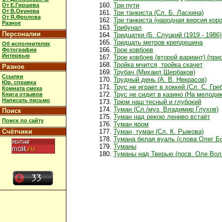
Три пути
От Е.Гиршева
От В.Окунева
Три танкиста (Сл. Б. Ласкина)
От Я.Фролова
Три танкиста (народная версия коро
Разное
Трибунал
Персоналии
Тридцатки (Б. Слуцкий (1919 - 1986)
Тридцать метров крепдешина
Об исполнителях
Трое ковбоев
Фотографии
Интервью
Трое ковбоев (второй вариант) (пр
Тройка мчится, тройка скачет
Разное
Трубач (Михаил Щербаков)
Ссылки
Трудный день (А. В. Некрасов)
Юр. справка
Трус не играет в хоккей (Сл. С. Гр
Комната смеха
Трус не сидит в казино (На мелодию
Книга отзывов
Написать письмо
Трюм наш тесный и глубокий
Туман (Сл./муз. Владимир Глухов)
Поиск
Туман над рекою лениво встаёт
Поиск по сайту
Туман яром
Счётчики
Туман, туман (Сл. К. Рыжова)
Тумана белая вуаль (слова Олег Б
Туманы
Туманы над Тверью (посв. Оле Вол