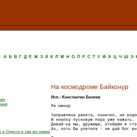
А
Б
В
Г
Д
Е
Ж
З
И
К
Л
М
Н
О
П
Р
С
Т
У
Ф
Х
Ц
Ч
Ш
Э
На космодроме Байконур
Исп.: Константин Беляев
шек
финя
Ре минор

Заправлена ракета, конечно, не водою
И кнопку пусковую пора уже нажать.

Давай-ка мы, дружище, отойдём в сто
Ах, хоть бы улетела - не дай бог вн
л в Одессе и там же помер