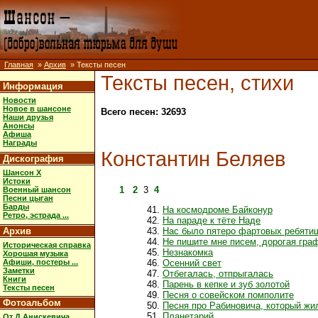
Главная
»
Архив
» Тексты песен
Тексты песен, стихи
Информация
Новости
Новое в шансоне
Всего песен: 32693
Наши друзья
Анонсы
Афиша
Награды
Константин Беляев
Дискография
Шансон X
Истоки
1
2
3
4
Военный шансон
Песни цыган
Барды
На космодроме Байконур
Ретро, эстрада ...
На параде к тёте Наде
Архив
Нас было пятеро фартовых ребяти
Не пишите мне писем, дорогая гра
Историческая справка
Незнакомка
Хорошая музыка
Афиши, постеры ...
Осенний свет
Заметки
Отбегалась, отпрыгалась
Книги
Парень в кепке и зуб золотой
Тексты песен
Песня о совейском помполите
Фотоальбом
Песня про Рабиновича, который жи
Планетарий
От Д.Анискевича