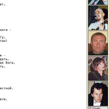
т,

ноги -

у,

ан!

 -

ать.

ак боги,

ь.

естной.

ти.
