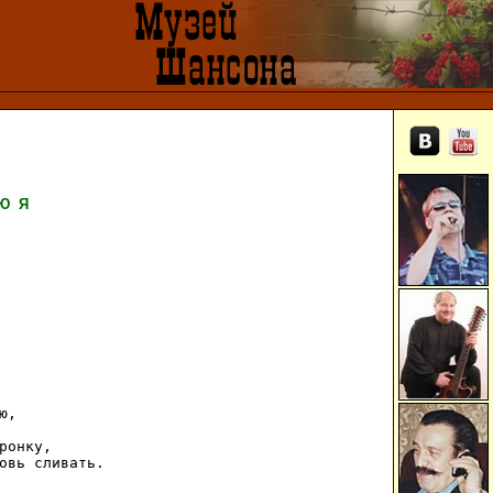
Ю
Я
,

ронку,

овь сливать.
