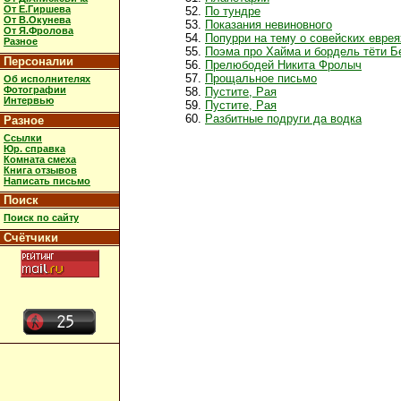
От Е.Гиршева
По тундре
От В.Окунева
Показания невиновного
От Я.Фролова
Попурри на тему о совейских еврея
Разное
Поэма про Хайма и бордель тёти Б
Персоналии
Прелюбодей Никита Фролыч
Прощальное письмо
Об исполнителях
Фотографии
Пустите, Рая
Интервью
Пустите, Рая
Разбитные подруги да водка
Разное
Ссылки
Юр. справка
Комната смеха
Книга отзывов
Написать письмо
Поиск
Поиск по сайту
Счётчики