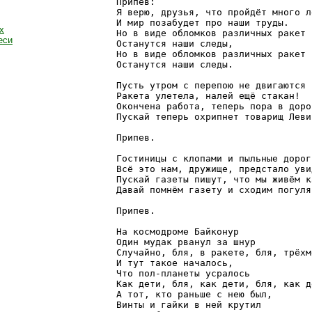
Припев:

Я верю, друзья, что пройдёт много ле
И мир позабудет про наши труды.

х
Но в виде обломков различных ракет

еси
Останутся наши следы,

Но в виде обломков различных ракет

Останутся наши следы.

Пусть утром с перепою не двигаются 
Ракета улетела, налей ещё стакан!

Окончена работа, теперь пора в дорог
Пускай теперь охрипнет товарищ Левит
Припев.

Гостиницы с клопами и пыльные дороги
Всё это нам, дружище, предстало увид
Пускай газеты пишут, что мы живём к
Давай помнём газету и сходим погулят
Припев.

На космодроме Байконур

Один мудак рванул за шнур

Случайно, бля, в ракете, бля, трёхм
И тут такое началось,

Что пол-планеты усралось

Как дети, бля, как дети, бля, как де
А тот, кто раньше с нею был,

Винты и гайки в ней крутил
