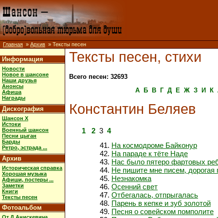
Главная
»
Архив
» Тексты песен
Тексты песен, стихи
Информация
Новости
Новое в шансоне
Всего песен: 32693
Наши друзья
Анонсы
А
Б
В
Г
Д
Е
Ж
З
И
К
Афиша
Награды
Константин Беляев
Дискография
Шансон X
Истоки
1
2
3
4
Военный шансон
Песни цыган
Барды
На космодроме Байконур
Ретро, эстрада ...
На параде к тёте Наде
Архив
Нас было пятеро фартовых ре
Историческая справка
Не пишите мне писем, дорогая
Хорошая музыка
Незнакомка
Афиши, постеры ...
Заметки
Осенний свет
Книги
Отбегалась, отпрыгалась
Тексты песен
Парень в кепке и зуб золотой
Фотоальбом
Песня о совейском помполите
От Д.Анискевича