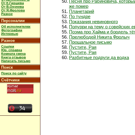
Песня про Рабиновича, которы
От Е.Гиршева
же помер
От В.Окунева
От Я.Фролова
Планетарий
Разное
По тундре
Персоналии
Показания невиновного
Попурри на тему о совейских е
Об исполнителях
Фотографии
Поэма про Хайма и бордель тё
Интервью
Прелюбодей Никита Фролыч
Разное
Прощальное письмо
Ссылки
Пустите, Рая
Юр. справка
Пустите, Рая
Комната смеха
Разбитные подруги да водка
Книга отзывов
Написать письмо
Поиск
Поиск по сайту
Счётчики