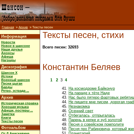
Главная
»
Архив
» Тексты песен
Тексты песен, стихи
Информация
Новости
Новое в шансоне
Всего песен: 32693
Наши друзья
Анонсы
Афиша
Награды
Константин Беляев
Дискография
Шансон X
Истоки
1
2
3
4
Военный шансон
Песни цыган
Барды
На космодроме Байконур
Ретро, эстрада ...
На параде к тёте Наде
Архив
Нас было пятеро фартовых ребяти
Не пишите мне писем, дорогая гра
Историческая справка
Незнакомка
Хорошая музыка
Афиши, постеры ...
Осенний свет
Заметки
Отбегалась, отпрыгалась
Книги
Парень в кепке и зуб золотой
Тексты песен
Песня о совейском помполите
Фотоальбом
Песня про Рабиновича, который жи
Планетарий
От Д.Анискевича