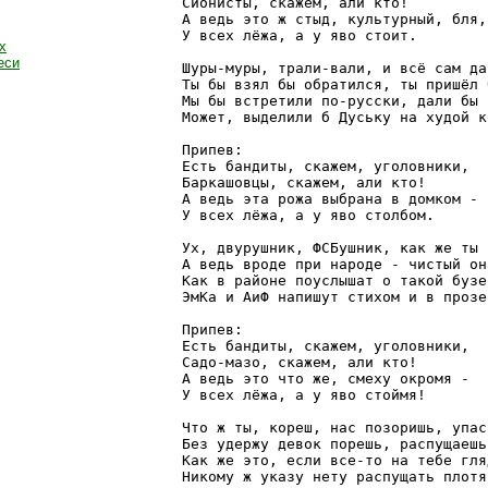
Сионисты, скажем, али кто! 

А ведь это ж стыд, культурный, бля,
У всех лёжа, а у яво стоит. 

х
еси
Шуры-муры, трали-вали, и всё сам да
Ты бы взял бы обратился, ты пришёл 
Мы бы встретили по-русски, дали бы 
Может, выделили б Дуську на худой к
Припев: 

Есть бандиты, скажем, уголовники, 

Баркашовцы, скажем, али кто! 

А ведь эта рожа выбрана в домком - 

У всех лёжа, а у яво столбом. 

Ух, двурушник, ФСБушник, как же ты 
А ведь вроде при народе - чистый он
Как в районе поуслышат о такой бузе,
ЭмКа и АиФ напишут стихом и в прозе.
Припев: 

Есть бандиты, скажем, уголовники, 

Садо-мазо, скажем, али кто! 

А ведь это что же, смеху окромя - 

У всех лёжа, а у яво стоймя! 

Что ж ты, кореш, нас позоришь, упас
Без удержу девок порешь, распущаешь
Как же это, если все-то на тебе гляд
Никому ж указу нету распущать плотя.