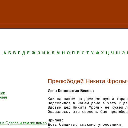
А
Б
В
Г
Д
Е
Ж
З
И
К
Л
М
Н
О
П
Р
С
Т
У
Ф
Х
Ц
Ч
Ш
Э
Прелюбодей Никита Фролы
Исп.: Константин Беляев
шек
финя
Как на нашем на домкоме шум и тарара
Подселился в нашем доме в хату к дв
Вдовый дед Никита Фролыч не хужей л
Оказалось, эта сволочь был прелюбоде
Припев: 

л в Одессе и там же помер
Есть бандиты, скажем, уголовники, 
