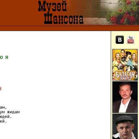
Ю
Я
ч
м, 

ум жидам 

юдей. 

й. 
