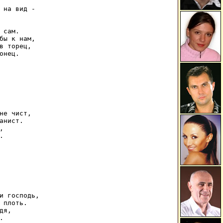
 на вид - 

 сам. 

бы к нам, 

в торец, 

онец. 

не чист, 

анист. 

 

 

и господь, 

 плоть. 

я, 

 
