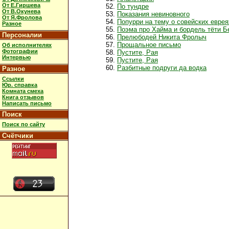
От Е.Гиршева
По тундре
От В.Окунева
Показания невиновного
От Я.Фролова
Попурри на тему о совейских еврея
Разное
Поэма про Хайма и бордель тёти Б
Персоналии
Прелюбодей Никита Фролыч
Прощальное письмо
Об исполнителях
Фотографии
Пустите, Рая
Интервью
Пустите, Рая
Разбитные подруги да водка
Разное
Ссылки
Юр. справка
Комната смеха
Книга отзывов
Написать письмо
Поиск
Поиск по сайту
Счётчики