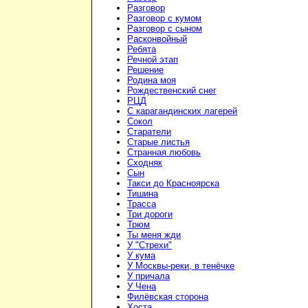
Разговор
Разговор с кумом
Разговор с сыном
Расконвойный
Ребята
Речной этап
Решение
Родина моя
Рождественский снег
РЦД
С карагандинских лагерей
Сокол
Старатели
Старые листья
Странная любовь
Сходняк
Сын
Такси до Красноярска
Тишина
Трасса
Три дороги
Трюм
Ты меня жди
У "Стрехи"
У кума
У Москвы-реки, в тенёчке
У причала
У Чена
Филёвская сторона
Хоста