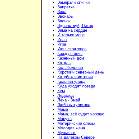
Замёрзли спички
Запретка
Заха
Звонарь
Звонок
Здравствуй, Питер
Зима на сердце
И только море
Иван
Игра
Июньская жара
Каждую ночь
Казённый дом
Каталы
Колыбельная
Короткий северный день
Котуйская история
Красная улица
Куда уходят поезда
Кум
Ледоход
Лёха - Змей
Любовь хулигана
Мама
Мама, всё будет хорошо
Маруха
Материнские слёзы
Молодая жена
Музыкант
На далёком Севере