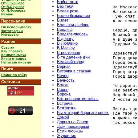
Бабье лето
От Е.Гиршева
Без тебя
На Московс
От В.Окунева
От Я.Фролова
Белая роза
На московс
Разное
Белое безмолвие
Тучи спят 
Билет
А на землю
Персоналии
Большая любовь
Об исполнителях
Бродяга
Сердце, др
Фотографии
Бродяга-любовь
Влажный во
Интервью
В дорогу
А в душе з
Разное
В Люблино
Трудным бы
Ссылки
В Москву
Юр. справка
В ресторане
Здравствуй
Комната смеха
В те далёкие дни
Город дожде
Книга отзывов
Великий город
Город белы
Написать письмо
Верная
Здравствуй
Поиск
Веточка в стакане
Город ветро
Поиск по сайту
Вечер
Город двор
Вечность
Счётчики
Волки
Те дороги,
Ворон
Как разбит
Ворона
Над Невой 
Вот проносится жизнь
И мосты ра
Встреча
Вся жизнь
Питер, где
Вы матерей берегите своих
Где твой у
Домой
А дымок си
Дорога на Север
Дым пароходный
Если любишь
Журавлик