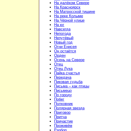
На далёком Севере
На Красноярск
На Матросской тишине
На реке Колыме
На Чёрной улице
На юг
Навсегда
Непогода
Непутёвый
Новый год
Огни Енисея
Он остаётся
Орден
Осень на Севере
Отец
Отец Лука
Пайка счастья
Передача
Пиковая судьба
Письма – как птицы
Письмецо
По городу
Побег
Полковник
Полярная звезда
Приговор
Притча
Причастие
Проживём
Разбор