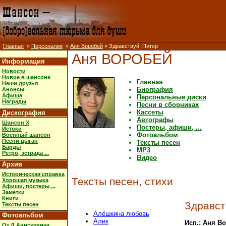
Главная
»
Персоналии
»
Аня Воробей
» Здравствуй, Питер
Аня ВОРОБЕЙ
Информация
Новости
Новое в шансоне
Главная
Наши друзья
Биография
Анонсы
Афиша
Персональные диски
Награды
Песни в сборниках
Кассеты
Дискография
Автографы
Шансон X
Постеры, афиши, ...
Истоки
Фотоальбом
Военный шансон
Песни цыган
Тексты песен
Барды
MP3
Ретро, эстрада ...
Видео
Архив
Историческая справка
Тексты песен, стихи
Хорошая музыка
Афиши, постеры ...
Заметки
Книги
Здравст
Тексты песен
Алёшкина любовь
Фотоальбом
Алик
Исп.: Аня В
От Д.Анискевича