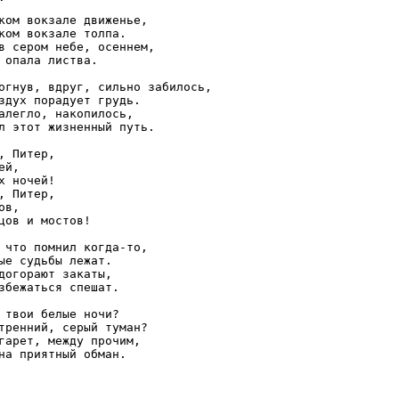
ком вокзале движенье,

ком вокзале толпа.

в сером небе, осеннем,

 опала листва.

огнув, вдруг, сильно забилось,

здух порадует грудь.

алегло, накопилось,

л этот жизненный путь.

, Питер,

й,

х ночей!

, Питер,

в,

цов и мостов!

 что помнил когда-то,

ые судьбы лежат.

догорают закаты,

збежаться спешат.

 твои белые ночи?

тренний, серый туман?

гарет, между прочим,
