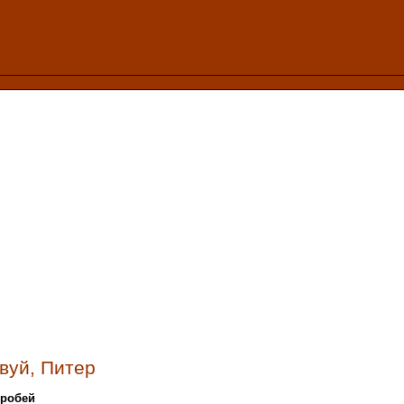
вуй, Питер
оробей