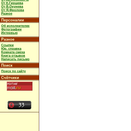
От Е.Гиршева
От В.Окунева
От Я.Фролова
Разное
Персоналии
Об исполнителях
Фотографии
Интервью
Разное
Ссылки
Юр. справка
Комната смеха
Книга отзывов
Написать письмо
Поиск
Поиск по сайту
Счётчики