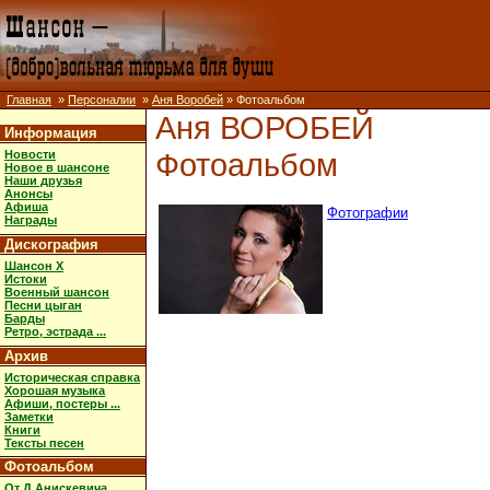
Главная
»
Персоналии
»
Аня Воробей
» Фотоальбом
Аня ВОРОБЕЙ
Информация
Фотоальбом
Новости
Новое в шансоне
Наши друзья
Анонсы
Афиша
Фотографии
Награды
Дискография
Шансон X
Истоки
Военный шансон
Песни цыган
Барды
Ретро, эстрада ...
Архив
Историческая справка
Хорошая музыка
Афиши, постеры ...
Заметки
Книги
Тексты песен
Фотоальбом
От Д.Анискевича