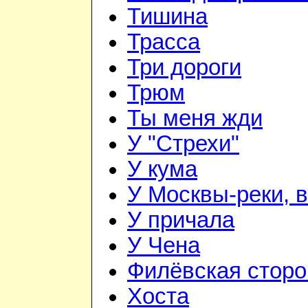
Тишина
Трасса
Три дороги
Трюм
Ты меня жди
У "Стрехи"
У кума
У Москвы-реки, в
У причала
У Чена
Филёвская сторо
Хоста