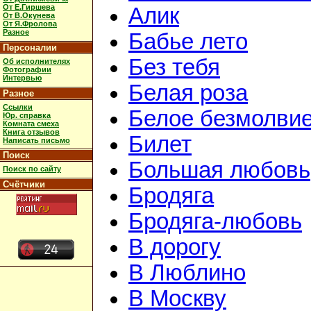
От Е.Гиршева
Алик
От В.Окунева
От Я.Фролова
Разное
Бабье лето
Персоналии
Без тебя
Об исполнителях
Фотографии
Интервью
Белая роза
Разное
Ссылки
Белое безмолви
Юр. справка
Комната смеха
Книга отзывов
Билет
Написать письмо
Поиск
Большая любовь
Поиск по сайту
Счётчики
Бродяга
Бродяга-любовь
В дорогу
В Люблино
В Москву