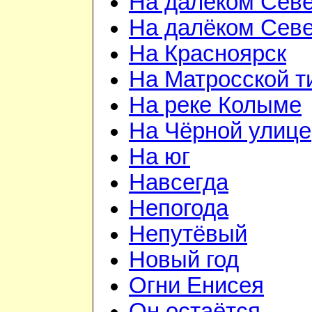
На далёком Сев
На далёком Сев
На Красноярск
На Матросской 
На реке Колыме
На Чёрной улице
На юг
Навсегда
Непогода
Непутёвый
Новый год
Огни Енисея
Он остаётся