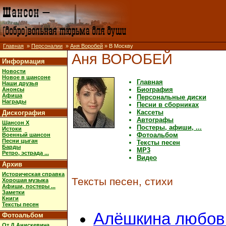
Главная
»
Персоналии
»
Аня Воробей
» В Москву
Аня ВОРОБЕЙ
Информация
Новости
Новое в шансоне
Главная
Наши друзья
Биография
Анонсы
Афиша
Персональные диски
Награды
Песни в сборниках
Кассеты
Дискография
Автографы
Шансон X
Постеры, афиши, ...
Истоки
Фотоальбом
Военный шансон
Песни цыган
Тексты песен
Барды
MP3
Ретро, эстрада ...
Видео
Архив
Историческая справка
Тексты песен, стихи
Хорошая музыка
Афиши, постеры ...
Заметки
Книги
Тексты песен
Алёшкина любов
Фотоальбом
От Д.Анискевича