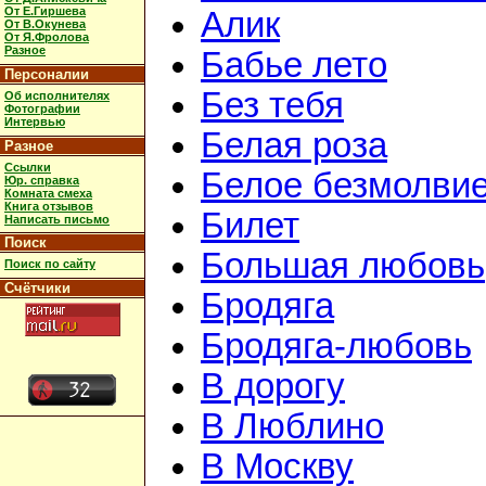
От Е.Гиршева
Алик
От В.Окунева
От Я.Фролова
Разное
Бабье лето
Персоналии
Без тебя
Об исполнителях
Фотографии
Интервью
Белая роза
Разное
Ссылки
Белое безмолви
Юр. справка
Комната смеха
Книга отзывов
Билет
Написать письмо
Поиск
Большая любовь
Поиск по сайту
Счётчики
Бродяга
Бродяга-любовь
В дорогу
В Люблино
В Москву