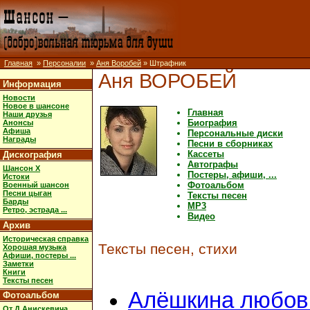
Главная
»
Персоналии
»
Аня Воробей
» Штрафник
Аня ВОРОБЕЙ
Информация
Новости
Новое в шансоне
Главная
Наши друзья
Биография
Анонсы
Афиша
Персональные диски
Награды
Песни в сборниках
Кассеты
Дискография
Автографы
Шансон X
Постеры, афиши, ...
Истоки
Фотоальбом
Военный шансон
Песни цыган
Тексты песен
Барды
MP3
Ретро, эстрада ...
Видео
Архив
Историческая справка
Тексты песен, стихи
Хорошая музыка
Афиши, постеры ...
Заметки
Книги
Тексты песен
Алёшкина любов
Фотоальбом
От Д.Анискевича