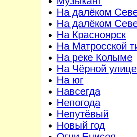
Музыкант
На далёком Сев
На далёком Сев
На Красноярск
На Матросской 
На реке Колыме
На Чёрной улице
На юг
Навсегда
Непогода
Непутёвый
Новый год
Огни Енисея