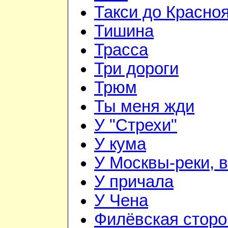
Такси до Красно
Тишина
Трасса
Три дороги
Трюм
Ты меня жди
У "Стрехи"
У кума
У Москвы-реки, в
У причала
У Чена
Филёвская сторо