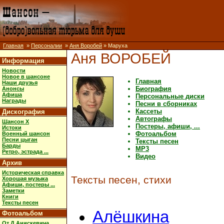
Главная
»
Персоналии
»
Аня Воробей
» Маруха
Аня ВОРОБЕЙ
Информация
Новости
Новое в шансоне
Главная
Наши друзья
Биография
Анонсы
Афиша
Персональные диски
Награды
Песни в сборниках
Кассеты
Дискография
Автографы
Шансон X
Постеры, афиши, ...
Истоки
Фотоальбом
Военный шансон
Песни цыган
Тексты песен
Барды
MP3
Ретро, эстрада ...
Видео
Архив
Историческая справка
Тексты песен, стихи
Хорошая музыка
Афиши, постеры ...
Заметки
Книги
Тексты песен
Алёшкина
Фотоальбом
От Д.Анискевича