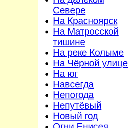
Севере
На Красноярск
На Матросской
тишине
На реке Колыме
На Чёрной улице
На юг
Навсегда
Непогода
Непутёвый
Новый год
Огни Енисея