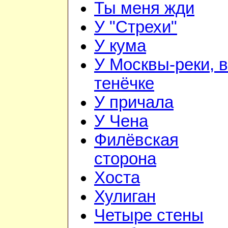
Ты меня жди
У "Стрехи"
У кума
У Москвы-реки, в
тенёчке
У причала
У Чена
Филёвская
сторона
Хоста
Хулиган
Четыре стены