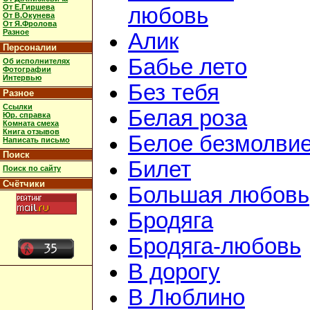
От Е.Гиршева
любовь
От В.Окунева
От Я.Фролова
Разное
Алик
Персоналии
Бабье лето
Об исполнителях
Фотографии
Интервью
Без тебя
Разное
Ссылки
Белая роза
Юр. справка
Комната смеха
Книга отзывов
Белое безмолви
Написать письмо
Поиск
Билет
Поиск по сайту
Счётчики
Большая любовь
Бродяга
Бродяга-любовь
В дорогу
В Люблино