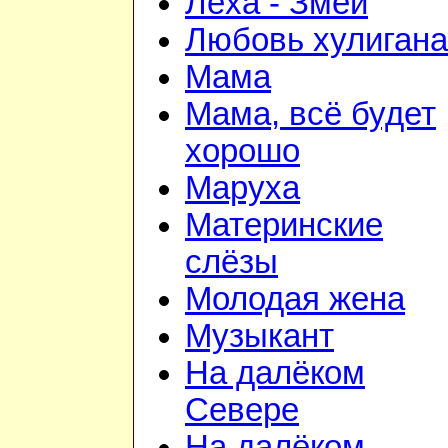
Лёха - Змей
Любовь хулигана
Мама
Мама, всё будет
хорошо
Маруха
Материнские
слёзы
Молодая жена
Музыкант
На далёком
Севере
На далёком